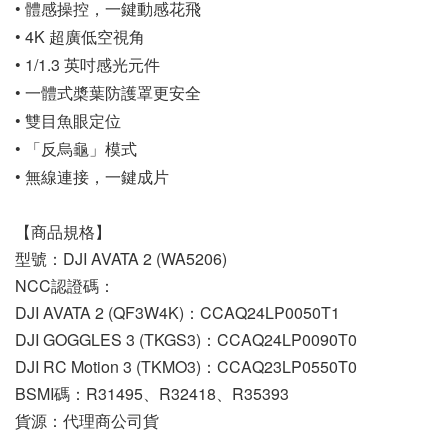
• 體感操控，一鍵動感花飛
• 4K 超廣低空視角
• 1/1.3 英吋感光元件
• 一體式槳葉防護罩更安全
• 雙目魚眼定位
• 「反烏龜」模式
• 無線連接，一鍵成片
【商品規格】
型號：DJI AVATA 2 (WA5206)
NCC認證碼：
DJI AVATA 2 (QF3W4K)：CCAQ24LP0050T1
DJI GOGGLES 3 (TKGS3)：CCAQ24LP0090T0
DJI RC Motion 3 (TKMO3)：CCAQ23LP0550T0
BSMI碼：R31495、R32418、R35393
貨源：代理商公司貨