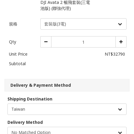
DJI Avata 2 暢飛套裝(三電
池版) (聯強代理)
規格
Qty
Unit Price
NT$32790
Subtotal
Delivery & Payment Method
Shipping Destination
Delivery Method