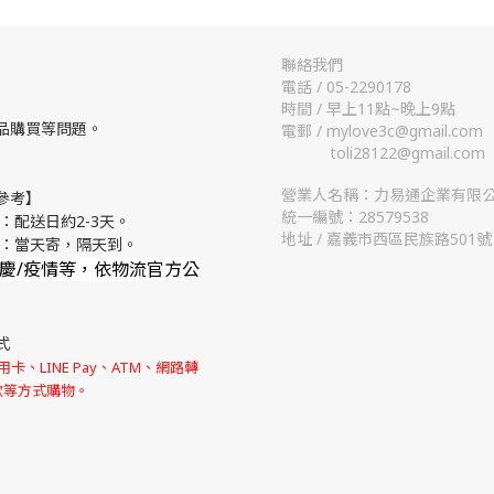
聯絡我們
電話 / 05-2290178
時間 / 早上11點~晚上9點
品購買等問題。
電郵 / mylove3c@gmail.com
toli28122@gmail.com
營業人名稱：力易通企業有限
參考】
統一編號：28579538
：配送日約2-3天。
地址 / 嘉義市西區民族路501號
流：當天寄，隔天到。
節慶/疫情等，依物流官方公
式
卡、LINE Pay、ATM、網路轉
款等方式購物。