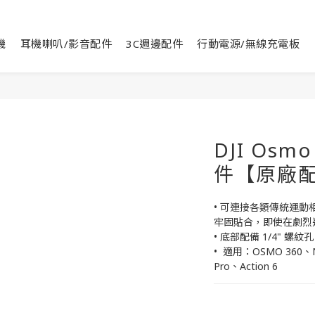
機
耳機喇叭/影音配件
3C週邊配件
行動電源/無線充電板
DJI Os
件【原廠配
• 可連接各類傳統運
牢固貼合，即使在劇烈
• 底部配備 1/4" 
•  適用：OSMO 360、NA
Pro、Action 6