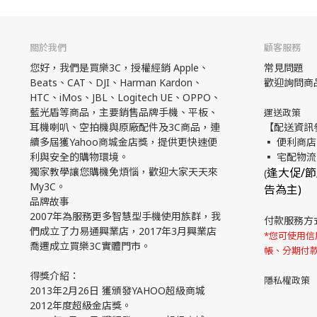
關於我們
顧客服務
您好，我們是買樂3C，授權經銷 Apple、
常見問題
Beats、CAT、DJI、Harman Kardon、
歡迎詢問商
HTC、iMos、JBL、Logitech UE、OPPO、
藍光盾等商品，主要銷售品牌手機、平板、
運送政策
耳機喇叭、空拍機與原廠配件及3C商品，連
【配送資訊
續多屆獲Yahoo商城金店獎，提供更快速便
▪ 便利商店
利與安全的購物環境。
▪ 宅配物
獨家教學讓您購機免煩惱，歡迎大家天天來
逢大促/
(
My3C。
告為主)
品牌故事
2007年為服務更多智慧型手機使用族群，我
付款服務方
們成立了力易通興業店，2017年3月興業店
*您可使用信用
喬遷成立買樂3C實體門市。
帳、分期付
得獎介紹：
隱私權政策
2013年2月26日 獲頒發YAHOO超級商城
2012年度超級金店獎。