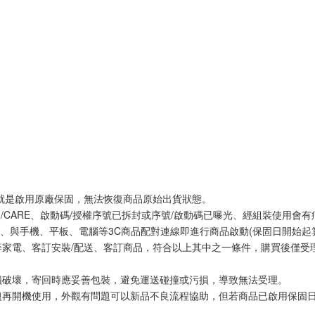
網就是啟用原廠保固，無法恢復商品原始出貨狀態。
體/CARE、啟動碼/授權序號已拆封或序號/啟動碼已曝光、經組裝使用會有
、與手機、平板、電腦等3C商品配對連線即進行商品啟動(保固日開始起
等家電、客訂安裝/配送、客訂商品，符合以上其中之一條件，購買後僅受
損破壞，寄回時應妥善包裝，避免運送碰撞或污損，導致無法受理。
題再開機使用，外觀有問題可以新品不良流程協助，但若商品已啟用保固