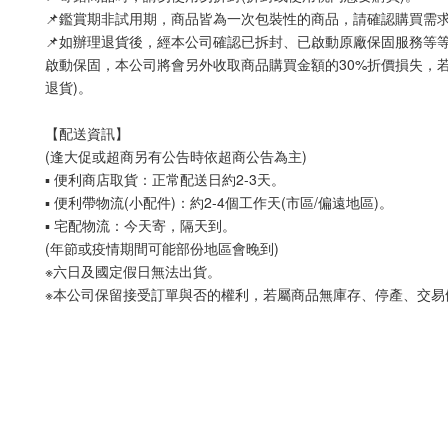
📌鑑賞期非試用期，商品皆為一次包裝性的商品，請確認購買需
📌如辦理退貨後，經本公司確認已拆封、已啟動原廠保固服務等
啟動保固，本公司將會另外收取商品購買金額的30%折價損失，若
退貨)。
【配送資訊】
(逢大促或超商另有公告時依超商公告為主)
▪ 便利商店取貨：正常配送日約2-3天。
▪ 便利帶物流(小配件)：約2-4個工作天(市區/偏遠地區)。
▪ 宅配物流：今天寄，隔天到。
(年節或疫情期間可能部份地區會晚到)
※六日及國定假日無法出貨。
※本公司保留接受訂單與否的權利，若屬商品無庫存、停產、交