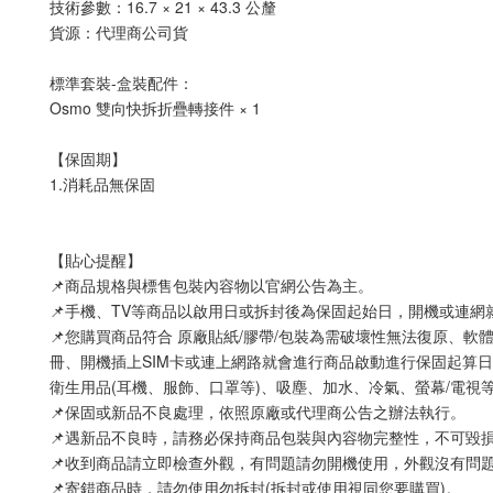
技術參數：16.7 × 21 × 43.3 公釐
貨源：代理商公司貨
標準套裝-盒裝配件：
Osmo 雙向快拆折疊轉接件 × 1
【保固期】
1.消耗品無保固
【貼心提醒】
📌商品規格與標售包裝內容物以官網公告為主。
📌手機、TV等商品以啟用日或拆封後為保固起始日，開機或連
📌您購買商品符合 原廠貼紙/膠帶/包裝為需破壞性無法復原、軟
冊、開機插上SIM卡或連上網路就會進行商品啟動進行保固起算日
衛生用品(耳機、服飾、口罩等)、吸塵、加水、冷氣、螢幕/電視
📌保固或新品不良處理，依照原廠或代理商公告之辦法執行。
📌遇新品不良時，請務必保持商品包裝與內容物完整性，不可毀
📌收到商品請立即檢查外觀，有問題請勿開機使用，外觀沒有問
📌寄錯商品時，請勿使用勿拆封(拆封或使用視同您要購買)。