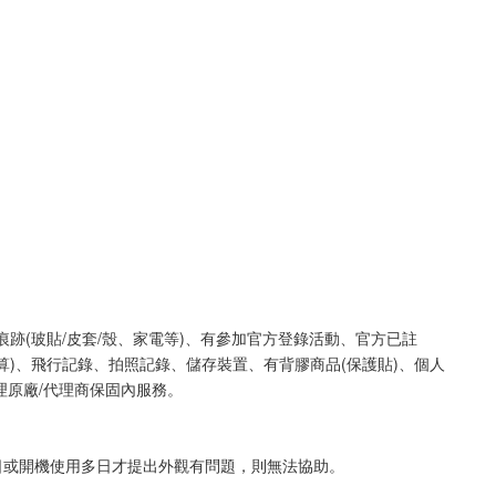
痕跡(玻貼/皮套/殼、家電等)、有參加官方登錄活動、官方已註
算)、飛行記錄、拍照記錄、儲存裝置、有背膠商品(保護貼)、個人
理原廠/代理商保固內服務。
日或開機使用多日才提出外觀有問題，則無法協助。