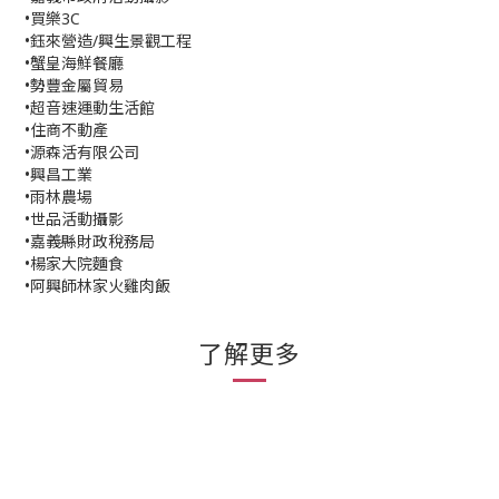
•買樂3C
•鈺來營造/興生景觀工程
•蟹皇海鮮餐廳
•勢豐金屬貿易
•超音速運動生活館
•住商不動產
•源森活有限公司
•興昌工業
•雨林農場
•世品活動攝影
•嘉義縣財政稅務局
•楊家大院麵食
•阿興師林家火雞肉飯
了解更多