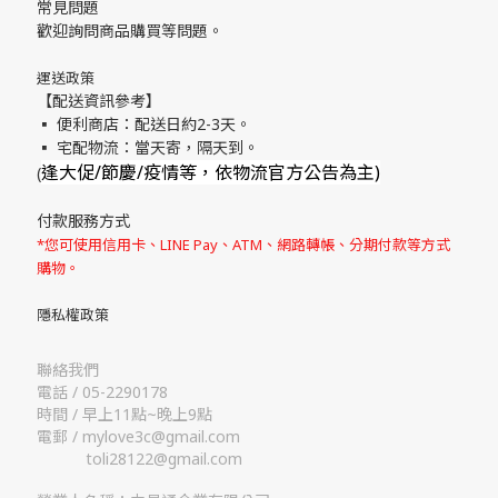
常見問題
歡迎詢問商品購買等問題。
運送政策
【配送資訊參考】
▪ 便利商店：配送日約2-3天。
▪ 宅配物流：當天寄，隔天到。
逢大促/節慶/疫情等，依物流官方公告為主)
(
付款服務方式
*您可使用信用卡、LINE Pay、ATM、網路轉帳、分期付款等方式
購物。
隱私權政策
聯絡我們
電話 / 05-2290178
時間 / 早上11點~晚上9點
電郵 / mylove3c@gmail.com
toli28122@gmail.com