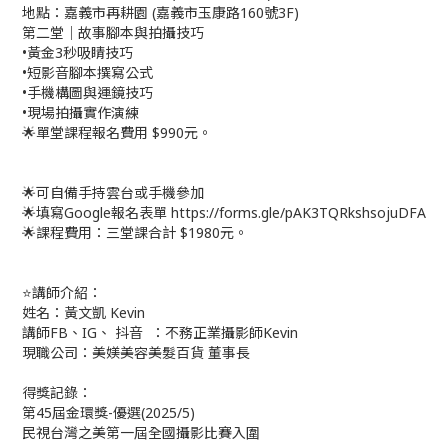
地點：嘉義市再耕園 (嘉義市玉康路160號3F)
第二堂｜故事腳本與拍攝技巧
•黃金3秒吸睛技巧
•短影音腳本撰寫公式
•手機構圖與運鏡技巧
•現場拍攝實作演練
🌟單堂課程報名費用 $990元。
🌟可自備手持雲台或手機參加
🌟填寫Google報名表單 https://forms.gle/pAK3TQRkshsojuDFA
🌟課程費用：三堂課合計 $1980元。
⭐講師介紹：
姓名：黃文凱 Kevin
講師FB、IG、 抖音 ：不務正業攝影師Kevin
現職公司：美媄美容美髮百貨 董事長
得獎記錄：
第45屆金環獎-優選(2025/5)
民視台灣之美第一屆全國攝影比賽入圍