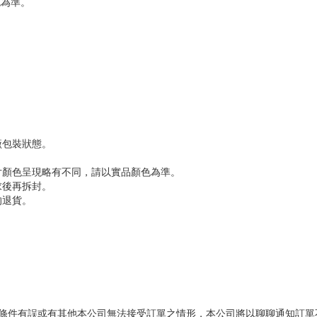
色為準。
廠包裝狀態。
片顏色呈現略有不同，請以實品顏色為準。
求後再拆封。
的退貨。
易條件有誤或有其他本公司無法接受訂單之情形，本公司將以聊聊通知訂單