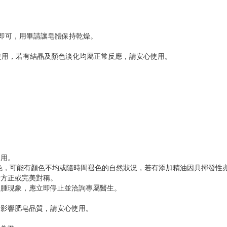
洗即可，用畢請讓皂體保持乾燥。
使用，若有結晶及顏色淡化均屬正常反應，請安心使用。
使用。
染色，可能有顏色不均或隨時間褪色的自然狀況，若有添加精油因具揮發性
全方正或完美對稱。
紅腫現象，應立即停止並洽詢專屬醫生。
不影響肥皂品質，請安心使用。