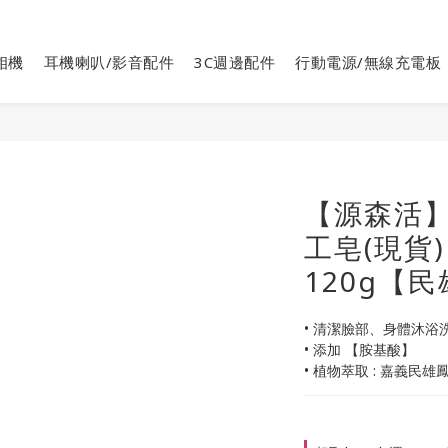
相機
耳機喇叭/影音配件
3C週邊配件
行動電源/無線充電板
【源森活】
工皂(現貨
120g【
• 清潔臉部、身體沐浴
• 添加 【胺基酸】 
• 植物萃取 : 嘉義