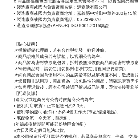
8.商品圖檔顏色因電腦螢幕設定差異會略有不同，以實際商品顏
• 製造廠商或國內負責廠商名稱：源森活有限公司
• 製造廠商或國內負責廠商地址：嘉義縣中埔鄉中華路380巷15號
• 製造廠商或國內負責廠商電話：05-2399070
• 通過法國標準協會(AFNOR) ISO 9001:2015驗證
【貼心提醒】
📌授權經銷代理商，若有合作與批發，歡迎連絡。
📌商品規格與成份若有誤植，以官網公告為主。
📌商品皆為密封或原廠包裝，拆封後無法恢復商品原始密封或原
📌寄錯商品時，請勿使用勿拆封(拆封或使用視同您要購買)。
📌網頁商品會因為使用不同的品牌螢幕以及解析度不同，造成圖
📌鑑賞期非試用期，商品皆為一次包裝性的商品，請確認購買需
📌如辦理退貨後，經本公司確認已拆封或已使用，即無法接受您
【配送資訊】
(逢大促或超商另有公告時依超商公告為主)
▪ 便利商店取貨：正常配送日約2-3天。
▪ 便利帶物流(小配件)：約2-4個工作天(市區/偏遠地區)。
▪ 宅配物流：今天寄，隔天到。
(年節或疫情期間可能部份地區會晚到)
※六日及國定假日無法出貨。
※本公司保留接受訂單與否的權利，若屬商品無庫存、停產、交