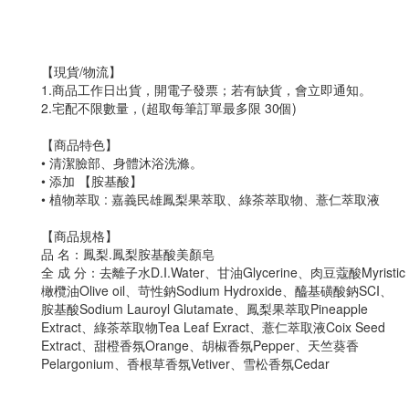
【現貨/物流】
1.商品工作日出貨，開電子發票；若有缺貨，會立即通知。
2.宅配不限數量，(超取每筆訂單最多限 30個)
【商品特色】
• 清潔臉部、身體沐浴洗滌。
• 添加 【胺基酸】
• 植物萃取 : 嘉義民雄鳳梨果萃取、綠茶萃取物、薏仁萃取液
【商品規格】
品 名：鳳梨.鳳梨胺基酸美顏皂
全 成 分：去離子水D.I.Water、甘油Glycerine、肉豆蔻酸Myristic 
橄欖油Olive oil、苛性鈉Sodium Hydroxide、醯基磺酸鈉SCI、
胺基酸Sodium Lauroyl Glutamate、鳳梨果萃取Pineapple
Extract、綠茶萃取物Tea Leaf Exract、薏仁萃取液Coix Seed
Extract、甜橙香氛Orange、胡椒香氛Pepper、天竺葵香
Pelargonium、香根草香氛Vetiver、雪松香氛Cedar