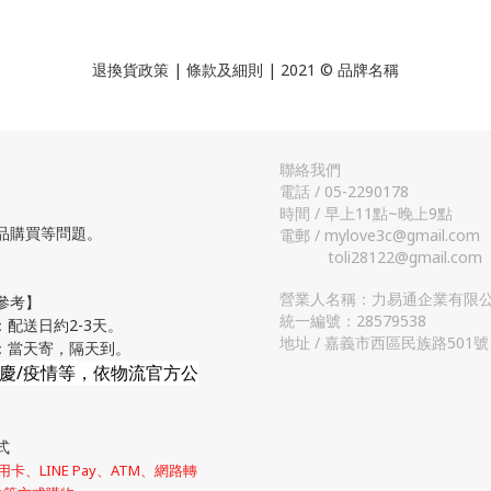
退換貨政策
| 條款及細則 | 2021 © 品牌名稱
聯絡我們
電話 / 05-2290178
時間 / 早上11點~晚上9點
品購買等問題。
電郵 / mylove3c@gmail.com
toli28122@gmail.com
營業人名稱：力易通企業有限
參考】
統一編號：28579538
：配送日約2-3天。
地址 / 嘉義市西區民族路501號
流：當天寄，隔天到。
節慶/疫情等，依物流官方公
式
卡、LINE Pay、ATM、網路轉