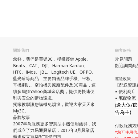
關於我們
顧客服務
您好，我們是買樂3C，授權經銷 Apple、
常見問題
Beats、CAT、DJI、Harman Kardon、
歡迎詢問商
HTC、iMos、JBL、Logitech UE、OPPO、
藍光盾等商品，主要銷售品牌手機、平板、
運送政策
耳機喇叭、空拍機與原廠配件及3C商品，連
【配送資訊
續多屆獲Yahoo商城金店獎，提供更快速便
▪ 便利商店
利與安全的購物環境。
▪ 宅配物
獨家教學讓您購機免煩惱，歡迎大家天天來
逢大促/
(
My3C。
告為主)
品牌故事
2007年為服務更多智慧型手機使用族群，我
付款服務方
們成立了力易通興業店，2017年3月興業店
*您可使用信用
喬遷成立買樂3C實體門市。