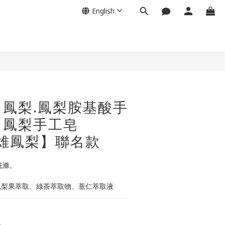
English
BUY NOW
鳳梨.鳳梨胺基酸手
) 鳳梨手工皂
民雄鳳梨】聯名款
洗滌。
民雄鳳梨果萃取、綠茶萃取物、薏仁萃取液