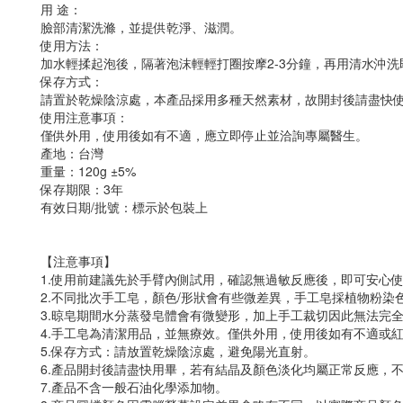
用 途：
臉部清潔洗滌，並提供乾淨、滋潤。
使用方法：
加水輕揉起泡後，隔著泡沫輕輕打圈按摩2-3分鐘，再用清水沖
保存方式：
請置於乾燥陰涼處，本產品採用多種天然素材，故開封後請盡快
使用注意事項：
僅供外用，使用後如有不適，應立即停止並洽詢專屬醫生。
產地：台灣
重量：120g ±5%
保存期限：3年
有效日期/批號：標示於包裝上
【注意事項】
1.使用前建議先於手臂內側試用，確認無過敏反應後，即可安心
2.不同批次手工皂，顏色/形狀會有些微差異，手工皂採植物粉
3.晾皂期間水分蒸發皂體會有微變形，加上手工裁切因此無法完
4.手工皂為清潔用品，並無療效。僅供外用，使用後如有不適或
5.保存方式：請放置乾燥陰涼處，避免陽光直射。
6.產品開封後請盡快用畢，若有結晶及顏色淡化均屬正常反應，
7.產品不含一般石油化學添加物。