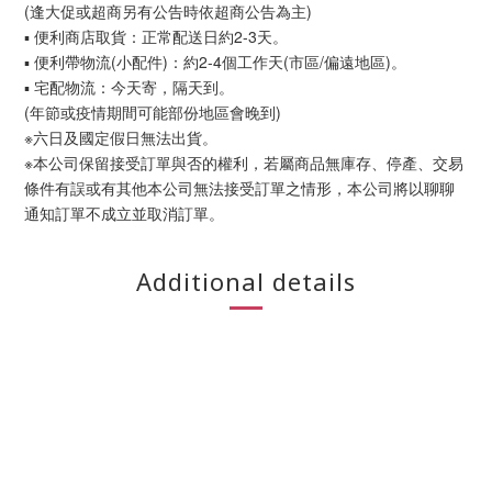
(逢大促或超商另有公告時依超商公告為主)
▪ 便利商店取貨：正常配送日約2-3天。
▪ 便利帶物流(小配件)：約2-4個工作天(市區/偏遠地區)。
▪ 宅配物流：今天寄，隔天到。
(年節或疫情期間可能部份地區會晚到)
※六日及國定假日無法出貨。
※本公司保留接受訂單與否的權利，若屬商品無庫存、停產、交易
條件有誤或有其他本公司無法接受訂單之情形，本公司將以聊聊
通知訂單不成立並取消訂單。
Additional details