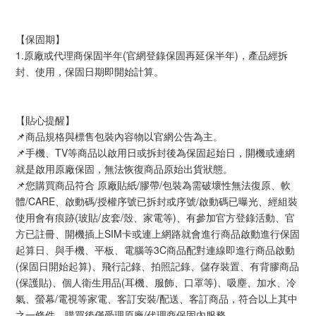
【保固期】
1.原廠或代理商保固半年(官網登錄保固再延保半年)，產品經拆
封、使用，保固日期即開始計算。
【貼心提醒】
📌商品規格與標售包裝內容物以官網公告為主。
📌手機、TV等商品以啟用日或拆封後為保固起始日，開機或連網
就是啟用原廠保固，無法恢復商品原始出貨狀態。
📌您購買商品符合 原廠貼紙/膠帶/包裝為需破壞性無法復原、軟
體/CARE、啟動碼/授權序號已拆封或序號/啟動碼已曝光、經組裝
使用會有痕跡(玻貼/皮套/殼、家電等)、有參加官方登錄活動、官
方已註冊、開機插上SIM卡或連上網路就會進行商品啟動進行保固
起算日、與手機、平板、電腦等3C商品配對連線即進行商品啟動
(保固日開始起算)、飛行記錄、拍照記錄、儲存裝置、有背膠商品
(保護貼)、個人衛生用品(耳機、服飾、口罩等)、吸塵、加水、冷
氣、螢幕/電視等家電、客訂安裝/配送、客訂商品，符合以上其中
之一條件，購買後僅受理原廠/代理商保固內服務。