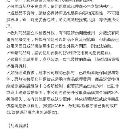
📌保固或新品不良處理，依照原廠或代理商公告之辦法執行。
📌遇新品不良時，請務必保持商品包裝與內容物完整性，不可毀
損破壞，寄回時應妥善包裝，避免運送碰撞或污損，導致無法受
理。
📌收到商品請立即檢查外觀，有問題請勿開機使用，外觀沒有問
題再開機使用，外觀有問題可以新品不良流程協助，但若商品已
啟用保固日或開機使用多日才提出外觀有問題，則無法協助。
📌寄錯商品時，請勿使用勿拆封(拆封或使用視同您要購買)。
📌鑑賞期非試用期，商品皆為一次包裝性的商品，請確認購買需
求後再拆封。
📌如辦理退貨後，經本公司確認已拆封、已啟動原廠保固服務等
等，恐無法接受您的退貨或需酌收商品處理費用，商品退貨後須
經過原廠認證維修中心各項檢測，假若該商品已經拆封、已註冊
或連上網路啟動保固，本公司將會另外收取商品購買金額的30%
折價損失，若有其他損壞或缺少配件，將依損壞情況或缺件商品
價格向您收取費用。(軟體/CARE、啟動碼/授權序號已拆封或序
號/啟動碼已曝光者無法退貨)。
【配送資訊】