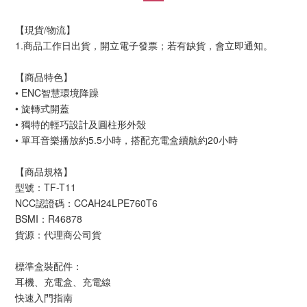
【現貨/物流】
1.商品工作日出貨，開立電子發票；若有缺貨，會立即通知。
【商品特色】
• ENC智慧環境降躁
• 旋轉式開蓋
• 獨特的輕巧設計及圓柱形外殼
• 單耳音樂播放約5.5小時，搭配充電盒續航約20小時
【商品規格】
型號：TF-T11
NCC認證碼：CCAH24LPE760T6
BSMI：R46878
貨源：代理商公司貨
標準盒裝配件：
耳機、充電盒、充電線
快速入門指南