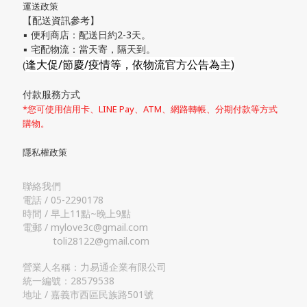
運送政策
【配送資訊參考】
▪ 便利商店：配送日約2-3天。
▪ 宅配物流：當天寄，隔天到。
逢大促/節慶/疫情等，依物流官方公告為主)
(
付款服務方式
*您可使用信用卡、LINE Pay、ATM、網路轉帳、分期付款等方式
購物。
隱私權政策
聯絡我們
電話 / 05-2290178
時間 / 早上11點~晚上9點
電郵 / mylove3c@gmail.com
toli28122@gmail.com
營業人名稱：力易通企業有限公司
統一編號：28579538
地址 / 嘉義市西區民族路501號