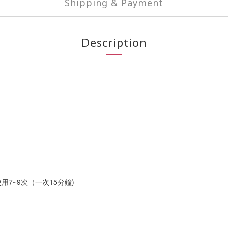
Shipping & Payment
Description
7~9次（一次15分鐘)