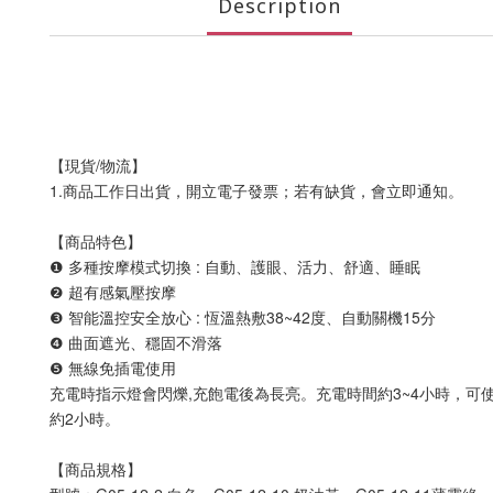
Description
【現貨/物流】
1.商品工作日出貨，開立電子發票；若有缺貨，會立即通知。
【商品特色】
❶ 多種按摩模式切換 : 自動、護眼、活力、舒適、睡眠
❷ 超有感氣壓按摩
❸ 智能溫控安全放心 : 恆溫熱敷38~42度、自動關機15分
❹ 曲面遮光、穩固不滑落
❺ 無線免插電使用
充電時指示燈會閃爍,充飽電後為長亮。充電時間約3~4小時，可使用
約2小時。
【商品規格】