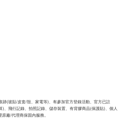
痕跡(玻貼/皮套/殼、家電等)、有參加官方登錄活動、官方已註
算)、飛行記錄、拍照記錄、儲存裝置、有背膠商品(保護貼)、個人
理原廠/代理商保固內服務。