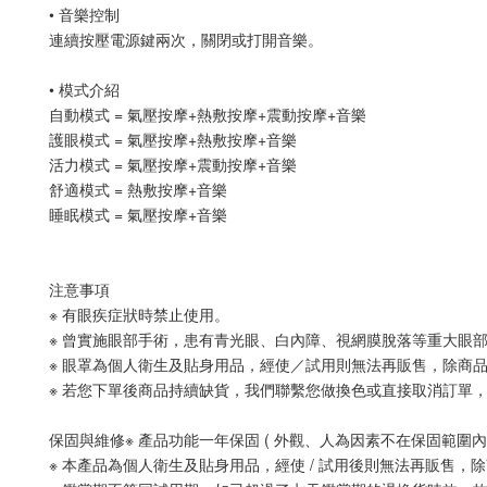
• 音樂控制
連續按壓電源鍵兩次，關閉或打開音樂。
• 模式介紹
自動模式 = 氣壓按摩+熱敷按摩+震動按摩+音樂
護眼模式 = 氣壓按摩+熱敷按摩+音樂
活力模式 = 氣壓按摩+震動按摩+音樂
舒適模式 = 熱敷按摩+音樂
睡眠模式 = 氣壓按摩+音樂
注意事項
※ 有眼疾症狀時禁止使用。
※ 曾實施眼部手術，患有青光眼、白內障、視網膜脫落等重大眼
※ 眼罩為個人衛生及貼身用品，經使／試用則無法再販售，除商
※ 若您下單後商品持續缺貨，我們聯繫您做換色或直接取消訂單
保固與維修※ 產品功能一年保固 ( 外觀、人為因素不在保固範圍內 
※ 本產品為個人衛生及貼身用品，經使 / 試用後則無法再販售