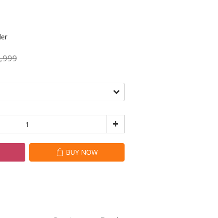
er
,999
T
BUY NOW