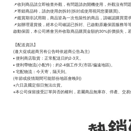
📌收到商品請立即檢查外觀，有問題請勿開機使用，外觀沒有問
📌寄錯商品時，請勿使用勿拆封(拆封或使用視同您要購買)。
📌鑑賞期非試用期，商品皆為一次包裝性的商品，請確認購買需
📌如辦理退貨後，經本公司確認已拆封、已啟動原廠保固服務等
啟動保固，本公司將會另外收取商品購買金額的30%折價損失，
【配送資訊】
(逢大促或超商另有公告時依超商公告為主)
▪ 便利商店取貨：正常配送日約2-3天。
▪ 便利帶物流(小配件)：約2-4個工作天(市區/偏遠地區)。
▪ 宅配物流：今天寄，隔天到。
(年節或疫情期間可能部份地區會晚到)
※六日及國定假日無法出貨。
※本公司保留接受訂單與否的權利，若屬商品無庫存、停產、交