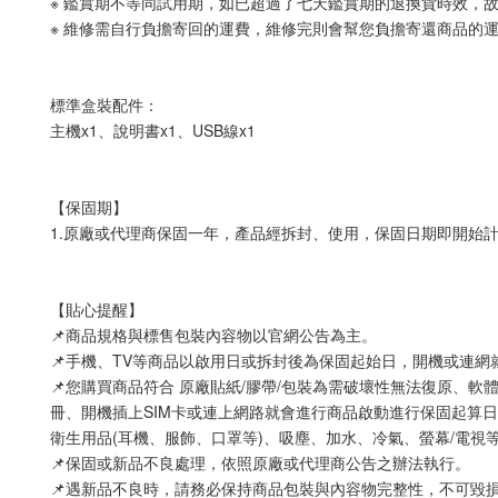
※ 鑑賞期不等同試用期，如已超過了七天鑑賞期的退換貨時效，
※ 維修需自行負擔寄回的運費，維修完則會幫您負擔寄還商品的
標準盒裝配件：
主機x1、說明書x1、USB線x1
【保固期】
1.原廠或代理商保固一年，產品經拆封、使用，保固日期即開始
【貼心提醒】
📌商品規格與標售包裝內容物以官網公告為主。
📌手機、TV等商品以啟用日或拆封後為保固起始日，開機或連
📌您購買商品符合 原廠貼紙/膠帶/包裝為需破壞性無法復原、軟
冊、開機插上SIM卡或連上網路就會進行商品啟動進行保固起算日
衛生用品(耳機、服飾、口罩等)、吸塵、加水、冷氣、螢幕/電視
📌保固或新品不良處理，依照原廠或代理商公告之辦法執行。
📌遇新品不良時，請務必保持商品包裝與內容物完整性，不可毀