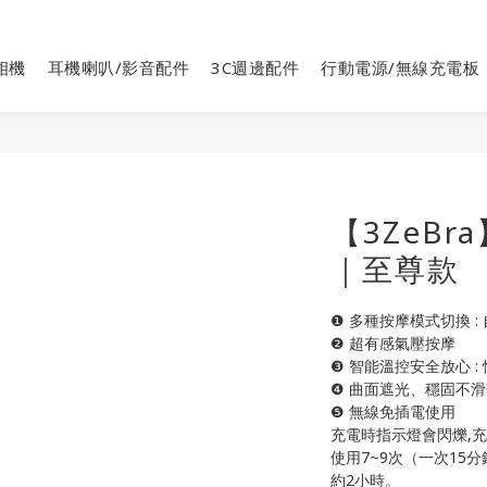
相機
耳機喇叭/影音配件
3C週邊配件
行動電源/無線充電板
【3ZeBr
｜至尊款
❶ 多種按摩模式切換 
❷ 超有感氣壓按摩
❸ 智能溫控安全放心 :
❹ 曲面遮光、穩固不滑
❺ 無線免插電使用
充電時指示燈會閃爍,充
使用7~9次（一次15分
約2小時。