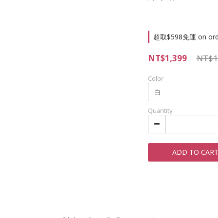
超取$598免運 on ord
NT$1,399
NT$1
Color
Quantity
ADD TO CAR