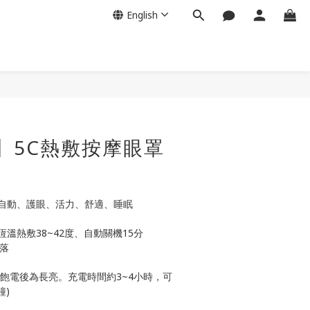
English
BUY NOW
a】5C熱敷按摩眼罩
: 自動、護眼、活力、舒適、睡眠
 恆溫熱敷38~42度、自動關機15分
落
飽電後為長亮。充電時間約3~4小時，可
鐘)