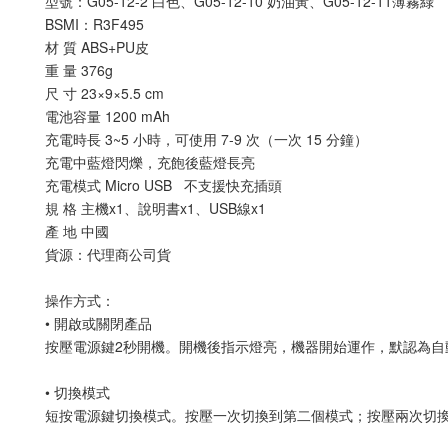
型號：G05-12-2 白色、G05-12-10 奶油黃、G05-12-11薄霧綠
BSMI：R3F495
材 質 ABS+PU皮
重 量 376g
尺 寸 23×9×5.5 cm
電池容量 1200 mAh
充電時長 3~5 小時，可使用 7-9 次（一次 15 分鐘）
充電中藍燈閃爍，充飽後藍燈長亮
充電模式 Micro USB 不支援快充插頭
規 格 主機x1、說明書x1、USB線x1
產 地 中國
貨源：代理商公司貨
操作方式：
• 開啟或關閉產品
按壓電源鍵2秒開機。開機後指示燈亮，機器開始運作，默認為自
• 切換模式
短按電源鍵切換模式。按壓一次切換到第二個模式；按壓兩次切