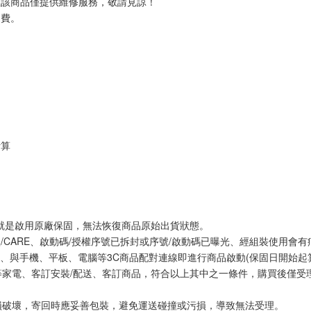
故該商品僅提供維修服務，敬請見諒！
運費。
計算
網就是啟用原廠保固，無法恢復商品原始出貨狀態。
體/CARE、啟動碼/授權序號已拆封或序號/啟動碼已曝光、經組裝使用會有
、與手機、平板、電腦等3C商品配對連線即進行商品啟動(保固日開始起
等家電、客訂安裝/配送、客訂商品，符合以上其中之一條件，購買後僅受
損破壞，寄回時應妥善包裝，避免運送碰撞或污損，導致無法受理。