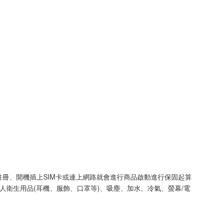
已註冊、開機插上SIM卡或連上網路就會進行商品啟動進行保固起算
人衛生用品(耳機、服飾、口罩等)、吸塵、加水、冷氣、螢幕/電