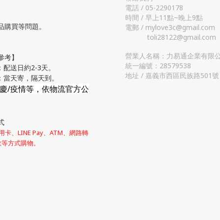
電話 / 05-2290178
時間 / 早上11點~晚上9點
品購買等問題。
電郵 / mylove3c@gmail.com
toli28122@gmail.com
營業人名稱：力易通企業有限
參考】
統一編號：28579538
：配送日約2-3天。
地址 / 嘉義市西區民族路501號
流：當天寄，隔天到。
節慶/疫情等，依物流官方公
式
卡、LINE Pay、ATM、網路轉
款等方式購物。