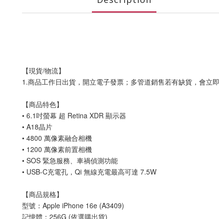
【現貨/物流】
1.商品工作日出貨，開立電子發票；多管道銷售若有缺貨，會立
【商品特色】
• 6.1吋螢幕 超 Retina XDR 顯示器
• A18晶片
• 4800 萬像素融合相機
• 1200 萬像素前置相機
• SOS 緊急服務、車禍偵測功能
• USB-C充電孔，Qi 無線充電最高可達 7.5W
【商品規格】
型號：Apple iPhone 16e (A3409)
記憶體：256G (依選購出貨)