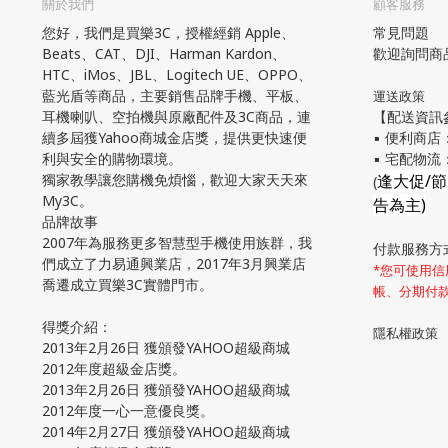
關於我們
顧客服務
您好，我們是買樂3C，授權經銷 Apple、
常見問題
Beats、CAT、DJI、Harman Kardon、
歡迎詢問商
HTC、iMos、JBL、Logitech UE、OPPO、
藍光盾等商品，主要銷售品牌手機、平板、
運送政策
耳機喇叭、空拍機與原廠配件及3C商品，連
【配送資訊
續多屆獲Yahoo商城金店獎，提供更快速便
▪ 便利商店
利與安全的購物環境。
▪ 宅配物
獨家教學讓您購機免煩惱，歡迎大家天天來
逢大促/
(
My3C。
告為主)
品牌故事
2007年為服務更多智慧型手機使用族群，我
付款服務方
們成立了力易通興業店，2017年3月興業店
*您可使用信用
喬遷成立買樂3C實體門市。
帳、分期付
得獎介紹：
隱私權政策
2013年2月26日 獲頒發YAHOO超級商城
2012年度超級金店獎。
2013年2月26日 獲頒發YAHOO超級商城
2012年度一心一意優良獎。
2014年2月27日 獲頒發YAHOO超級商城