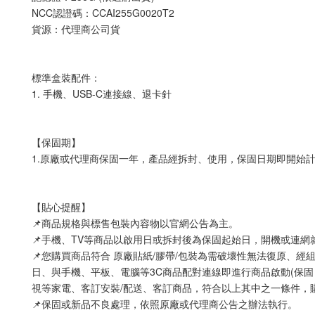
NCC認證碼：CCAI255G0020T2
貨源：代理商公司貨
標準盒裝配件：
1. 手機、USB-C連接線、退卡針
【保固期】
1.原廠或代理商保固一年，產品經拆封、使用，保固日期即開始
【貼心提醒】
📌商品規格與標售包裝內容物以官網公告為主。
📌手機、TV等商品以啟用日或拆封後為保固起始日，開機或連
📌您購買商品符合 原廠貼紙/膠帶/包裝為需破壞性無法復原、經
日、與手機、平板、電腦等3C商品配對連線即進行商品啟動(保固
視等家電、客訂安裝/配送、客訂商品，符合以上其中之一條件，
📌保固或新品不良處理，依照原廠或代理商公告之辦法執行。