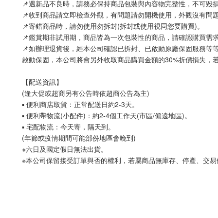
📌遇新品不良時，請務必保持商品包裝與內容物完整性，不可毀
📌收到商品請立即檢查外觀，有問題請勿開機使用，外觀沒有問
📌寄錯商品時，請勿使用勿拆封(拆封或使用視同您要購買)。
📌鑑賞期非試用期，商品皆為一次包裝性的商品，請確認購買需
📌如辦理退貨後，經本公司確認已拆封、已啟動原廠保固服務等
啟動保固，本公司將會另外收取商品購買金額的30%折價損失，
【配送資訊】
(逢大促或超商另有公告時依超商公告為主)
▪ 便利商店取貨：正常配送日約2-3天。
▪ 便利帶物流(小配件)：約2-4個工作天(市區/偏遠地區)。
▪ 宅配物流：今天寄，隔天到。
(年節或疫情期間可能部份地區會晚到)
※六日及國定假日無法出貨。
※本公司保留接受訂單與否的權利，若屬商品無庫存、停產、交