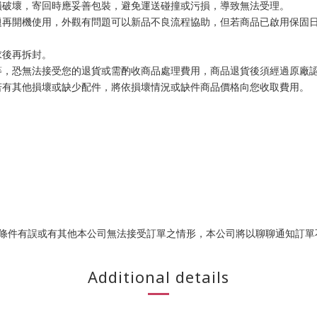
損破壞，寄回時應妥善包裝，避免運送碰撞或污損，導致無法受理。
題再開機使用，外觀有問題可以新品不良流程協助，但若商品已啟用保固
求後再拆封。
等，恐無法接受您的退貨或需酌收商品處理費用，商品退貨後須經過原廠
若有其他損壞或缺少配件，將依損壞情況或缺件商品價格向您收取費用。
易條件有誤或有其他本公司無法接受訂單之情形，本公司將以聊聊通知訂單
Additional details