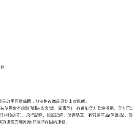
計算
網就是啟用原廠保固，無法恢復商品原始出貨狀態。
組裝使用會有痕跡(玻貼/皮套/殼、家電等)、有參加官方登錄活動、官方
日開始起算)、飛行記錄、拍照記錄、儲存裝置、有背膠商品(保護貼)、個
購買後僅受理原廠/代理商保固內服務。