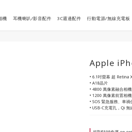
相機
耳機喇叭/影音配件
3C週邊配件
行動電源/無線充電板
Apple iP
• 6.1吋螢幕 超 Retina
• A18晶片
• 4800 萬像素融合相機
• 1200 萬像素前置相機
• SOS 緊急服務、車
• USB-C充電孔，Qi 
超取$598免運 on ord