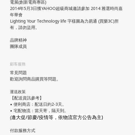
電展(創新電商專區)
2014年5月3日獲YAHOO超級商城邀請參加 2014 雅選時尚嘉
年華會
Lighting Your Technology life 字樣圖為力易通 (買樂3C)所
有，請勿盜用。
品牌精神
團隊成員
顧客服務
常見問題
歡迎詢問商品購買等問題。
運送政策
【配送資訊參考】
▪ 便利商店：配送日約2-3天。
▪ 宅配物流：當天寄，隔天到。
逢大促/節慶/疫情等，依物流官方公告為主)
(
付款服務方式