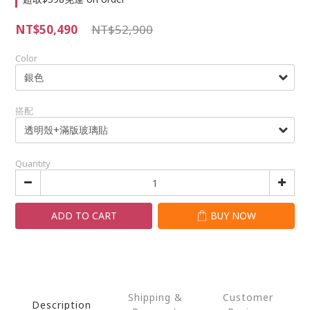
NT$50,490
NT$52,900
Color
搭配
Quantity
ADD TO CART
BUY NOW
Shipping &
Customer
Description