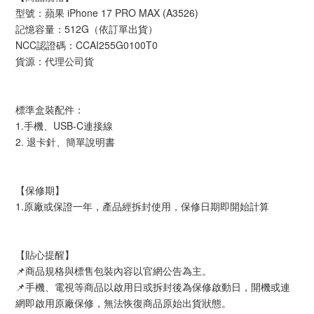
型號：蘋果 iPhone 17 PRO MAX (A3526)
記憶容量：512G（依訂單出貨）
NCC認證碼：CCAI255G0100T0
貨源：代理公司貨
標準盒裝配件：
1.手機、USB-C連接線
2. 退卡針、簡單說明書
【保修期】
1.原廠或保證一年，產品經拆封使用，保修日期即開始計算
【貼心提醒】
📌商品規格與標售包裝內容以官網公告為主。
📌手機、電視等商品以啟用日或拆封後為保修啟動日，開機或連
網即啟用原廠保修，無法恢復商品原始出貨狀態。