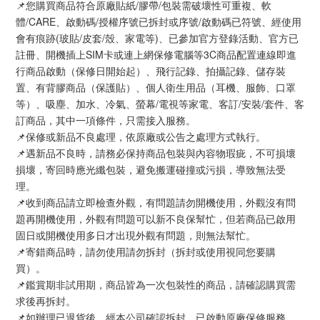
📌您購買商品符合原廠貼紙/膠帶/包裝需破壞性可重複、軟
體/CARE、啟動碼/授權序號已拆封或序號/啟動碼已符號、經使用
會有痕跡(玻貼/皮套/殼、家電等)、已參加官方登錄活動、官方已
註冊、開機插上SIM卡或連上網保修電腦等3C商品配置連線即進
行商品啟動（保修日開始起）、飛行記錄、拍攝記錄、儲存裝
置、有背膠商品（保護貼）、個人衛生用品（耳機、服飾、口罩
等）、吸塵、加水、冷氣、螢幕/電視等家電、客訂/安裝/套件、客
訂商品，其中一項條件，只需接入服務。
📌保修或新品不良處理，依原廠或公告之處理方式執行。
📌遇新品不良時，請務必保持商品包裝與內容物瑕疵，不可損壞
損壞，寄回時應光纖包裝，避免搬運碰撞或污損，導致無法受
理。
📌收到商品請立即檢查外觀，有問題請勿開機使用，外觀沒有問
題再開機使用，外觀有問題可以新不良保幫忙，但若商品已啟用
固日或開機使用多日才出現外觀有問題，則無法幫忙。
📌寄錯商品時，請勿使用請勿拆封（拆封或使用視同您要購
買）。
📌鑑賞期非試用期，商品皆為一次包裝性的商品，請確認購買需
求後再拆封。
📌如辦理已退貨後，經本公司確認拆封、已啟動原廠保修服務