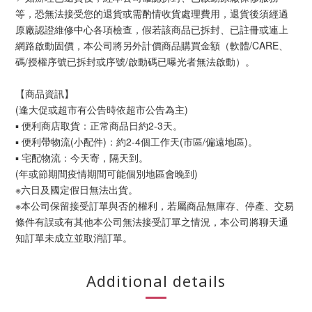
等，恐無法接受您的退貨或需酌情收貨處理費用，退貨後須經過
原廠認證維修中心各項檢查，假若該商品已拆封、已註冊或連上
網路啟動固價，本公司將另外計價商品購買金額（軟體/CARE、
碼/授權序號已拆封或序號/啟動碼已曝光者無法啟動）。
【商品資訊】
(逢大促或超市有公告時依超市公告為主)
▪ 便利商店取貨：正常商品日約2-3天。
▪ 便利帶物流(小配件)：約2-4個工作天(市區/偏遠地區)。
▪ 宅配物流：今天寄，隔天到。
(年或節期間疫情期間可能個別地區會晚到)
※六日及國定假日無法出貨。
※本公司保留接受訂單與否的權利，若屬商品無庫存、停產、交易
條件有誤或有其他本公司無法接受訂單之情況，本公司將聊天通
知訂單未成立並取消訂單。
Additional details