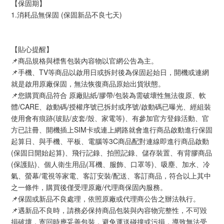
【保固期】
1.消耗品無保固 (保固新品不良七天)
【貼心提醒】
📌商品規格與標售包裝內容物以官網公告為主。
📌手機、TV等商品以啟用日或拆封後為保固起始日，開機或連網
就是啟用原廠保固，無法恢復商品原始出貨狀態。
📌您購買商品符合 原廠貼紙/膠帶/包裝為需破壞性無法復原、軟
體/CARE、啟動碼/授權序號已拆封或序號/啟動碼已曝光、經組裝
使用會有痕跡(玻貼/皮套/殼、家電等)、有參加官方登錄活動、官
方已註冊、開機插上SIM卡或連上網路就會進行商品啟動進行保固
起算日、與手機、平板、電腦等3C商品配對連線即進行商品啟動
(保固日開始起算)、飛行記錄、拍照記錄、儲存裝置、有背膠商品
(保護貼)、個人衛生用品(耳機、服飾、口罩等)、吸塵、加水、冷
氣、螢幕/電視等家電、客訂安裝/配送、客訂商品，符合以上其中
之一條件，購買後僅受理原廠/代理商保固內服務。
📌保固或新品不良處理，依照原廠或代理商公告之辦法執行。
📌遇新品不良時，請務必保持商品包裝與內容物完整性，不可毀
損破壞，寄回時應妥善包裝，避免運送碰撞或污損，導致無法受