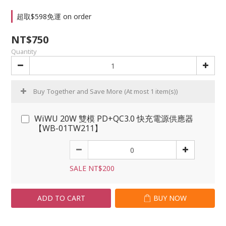
超取$598免運 on order
NT$750
Quantity
Buy Together and Save More
(At most 1 item(s))
WiWU 20W 雙模 PD+QC3.0 快充電源供應器
【WB-01TW211】
SALE NT$200
ADD TO CART
BUY NOW