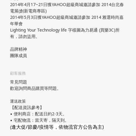
2014年4月17~21日獲YAHOO超級商城邀請參加 2014台北春
電展(創新電商專區)
2014年5月3日獲YAHOO超級商城邀請參加 2014 雅選時尚嘉
年華會
Lighting Your Technology life 字樣圖為力易通 (買樂3C)所
有，請勿盜用。
品牌精神
團隊成員
顧客服務
常見問題
歡迎詢問商品購買等問題。
運送政策
【配送資訊參考】
▪ 便利商店：配送日約2-3天。
▪ 宅配物流：當天寄，隔天到。
逢大促/節慶/疫情等，依物流官方公告為主)
(