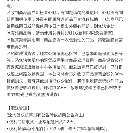
理。
📌收到商品請立即檢查外觀，有問題請勿開機使用，外觀沒有問
題再開機使用，外觀有問題可以新品不良流程協助，但若商品已
啟用保固日或開機使用多日才提出外觀有問題，則無法協助。
📌寄錯商品時，請勿使用勿拆封(拆封或使用視同您要購買)。
📌鑑賞期非試用期，商品皆為一次包裝性的商品，請確認購買需
求後再拆封。
📌如辦理退貨後，經本公司確認已拆封、已啟動原廠保固服務等
等，恐無法接受您的退貨或需酌收商品處理費用，商品退貨後須
經過原廠認證維修中心各項檢測，假若該商品已經拆封、已註冊
或連上網路啟動保固，本公司將會另外收取商品購買金額的30%
折價損失，若有其他損壞或缺少配件，將依損壞情況或缺件商品
價格向您收取費用。(軟體/CARE、啟動碼/授權序號已拆封或序
號/啟動碼已曝光者無法退貨)。
【配送資訊】
(逢大促或超商另有公告時依超商公告為主)
▪ 便利商店取貨：正常配送日約2-3天。
▪ 便利帶物流(小配件)：約2-4個工作天(市區/偏遠地區)。