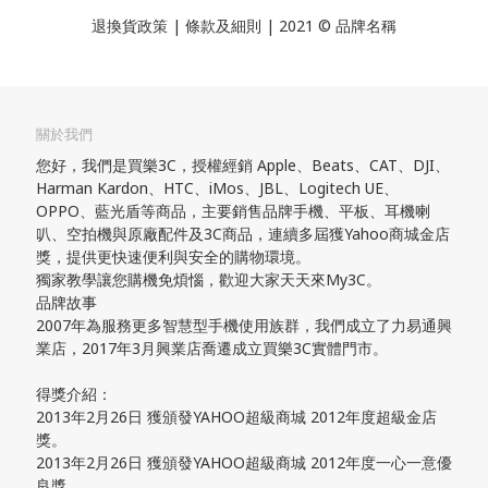
退換貨政策
| 條款及細則 | 2021 © 品牌名稱
關於我們
您好，我們是買樂3C，授權經銷 Apple、Beats、CAT、DJI、
Harman Kardon、HTC、iMos、JBL、Logitech UE、
OPPO、藍光盾等商品，主要銷售品牌手機、平板、耳機喇
叭、空拍機與原廠配件及3C商品，連續多屆獲Yahoo商城金店
獎，提供更快速便利與安全的購物環境。
獨家教學讓您購機免煩惱，歡迎大家天天來My3C。
品牌故事
2007年為服務更多智慧型手機使用族群，我們成立了力易通興
業店，2017年3月興業店喬遷成立買樂3C實體門市。
得獎介紹：
2013年2月26日 獲頒發YAHOO超級商城 2012年度超級金店
獎。
2013年2月26日 獲頒發YAHOO超級商城 2012年度一心一意優
良獎。