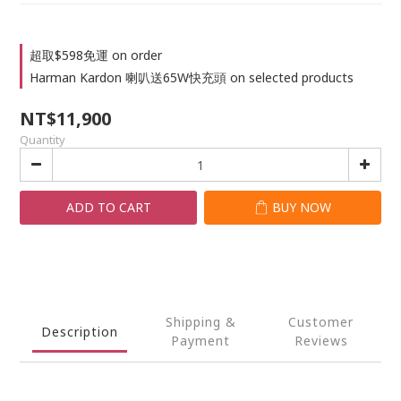
超取$598免運 on order
Harman Kardon 喇叭送65W快充頭 on selected products
NT$11,900
Quantity
ADD TO CART
BUY NOW
Shipping &
Customer
Description
Payment
Reviews