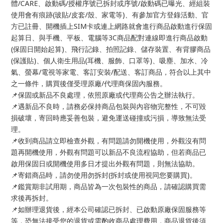
體/CARE、啟動碼/授權序號已拆封或序號/啟動碼已曝光、經組裝
使用會有痕跡(玻貼/皮套/殼、家電等)、有參加官方登錄活動、官
方已註冊、開機插上SIM卡或連上網路就會進行商品啟動進行保固
起算日、與手機、平板、電腦等3C商品配對連線即進行商品啟動
(保固日開始起算)、飛行記錄、拍照記錄、儲存裝置、有背膠商品
(保護貼)、個人衛生用品(耳機、服飾、口罩等)、吸塵、加水、冷
氣、螢幕/電視等家電、客訂安裝/配送、客訂商品，符合以上其中
之一條件，購買後僅受理原廠/代理商保固內服務。
📌保固或新品不良處理，依照原廠或代理商公告之辦法執行。
📌遇新品不良時，請務必保持商品包裝與內容物完整性，不可毀
損破壞，寄回時應妥善包裝，避免運送碰撞或污損，導致無法受
理。
📌收到商品請立即檢查外觀，有問題請勿開機使用，外觀沒有問
題再開機使用，外觀有問題可以新品不良流程協助，但若商品已
啟用保固日或開機使用多日才提出外觀有問題，則無法協助。
📌寄錯商品時，請勿使用勿拆封(拆封或使用視同您要購買)。
📌鑑賞期非試用期，商品皆為一次包裝性的商品，請確認購買需
求後再拆封。
📌如辦理退貨後，經本公司確認已拆封、已啟動原廠保固服務等
等，恐無法接受您的退貨或需酌收商品處理費用，商品退貨後須