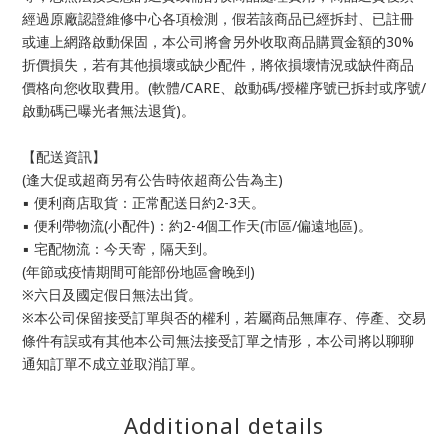
經過原廠認證維修中心各項檢測，假若該商品已經拆封、已註冊
或連上網路啟動保固，本公司將會另外收取商品購買金額的30%
折價損失，若有其他損壞或缺少配件，將依損壞情況或缺件商品
價格向您收取費用。(軟體/CARE、啟動碼/授權序號已拆封或序號/
啟動碼已曝光者無法退貨)。
【配送資訊】
(逢大促或超商另有公告時依超商公告為主)
▪ 便利商店取貨：正常配送日約2-3天。
▪ 便利帶物流(小配件)：約2-4個工作天(市區/偏遠地區)。
▪ 宅配物流：今天寄，隔天到。
(年節或疫情期間可能部份地區會晚到)
※六日及國定假日無法出貨。
※本公司保留接受訂單與否的權利，若屬商品無庫存、停產、交易
條件有誤或有其他本公司無法接受訂單之情形，本公司將以聊聊
通知訂單不成立並取消訂單。
Additional details