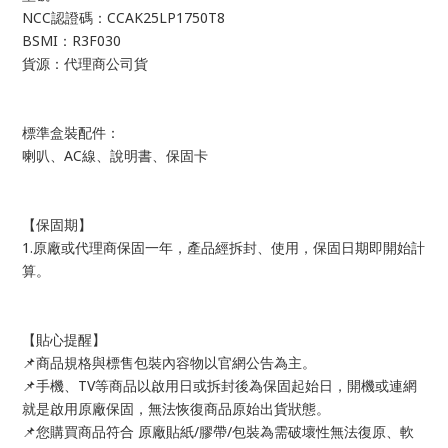
NCC認證碼：CCAK25LP1750T8
BSMI：R3F030
貨源：代理商公司貨
標準盒裝配件：
喇叭、AC線、說明書、保固卡
【保固期】
1.原廠或代理商保固一年，產品經拆封、使用，保固日期即開始計
算。
【貼心提醒】
📌商品規格與標售包裝內容物以官網公告為主。
📌手機、TV等商品以啟用日或拆封後為保固起始日，開機或連網
就是啟用原廠保固，無法恢復商品原始出貨狀態。
📌您購買商品符合 原廠貼紙/膠帶/包裝為需破壞性無法復原、軟