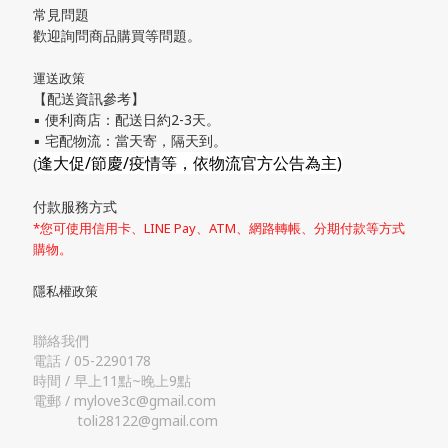
常見問題
歡迎詢問商品購買等問題。
運送政策
【配送資訊參考】
▪ 便利商店：配送日約2-3天。
▪ 宅配物流：當天寄，隔天到。
逢大促/節慶/疫情等，依物流官方公告為主)
(
付款服務方式
*您可使用信用卡、LINE Pay、ATM、網路轉帳、分期付款等方式
購物。
隱私權政策
聯絡我們
電話 / 05-2290178
時間 / 早上11點~晚上9點
電郵 / mylove3c@gmail.com
toli28122@gmail.com