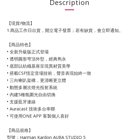
Description
【現貨/物流】
1.商品工作日出貨，開立電子發票；若有缺貨，會立即通知。
【商品特色】
• 全新升級版正式登場
• 透明圓形穹頂外型，經典雋永
• 底部以紡織基座呈現異材質美學
• 搭載CSF恆定音場技術，聲音表現始終一致
• 三向喇叭架構，更清晰更立體
• 動態多層次燈光投射系統
• 內建5種氛圍光自由切換
• 支援藍牙連線
• Auracast 技術多台串聯
• 可使用ONE APP 客製個人喜好
【商品規格】
型號：Harman Kardon AURA STUDIO 5