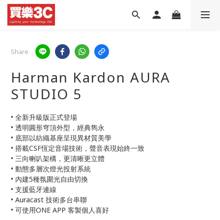
Share
Harman Kardon AURA
STUDIO 5
• 全新升級版正式登場
• 透明圓形穹頂外型，經典雋永
• 底部以紡織基座呈現異材質美學
• 搭載CSF恆定音場技術，聲音表現始終一致
• 三向喇叭架構，更清晰更立體
• 動態多層次燈光投射系統
• 內建5種氛圍光自由切換
• 支援藍牙連線
• Auracast 技術多台串聯
• 可使用ONE APP 客製個人喜好