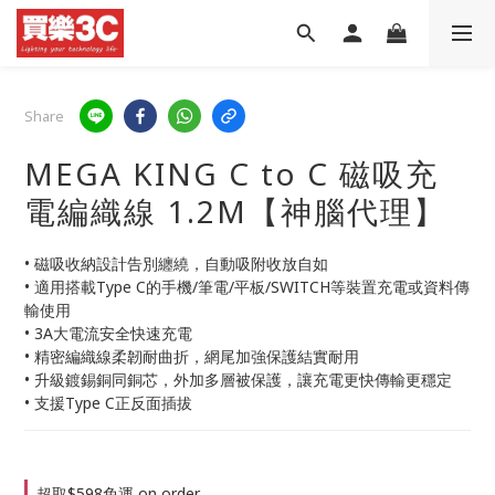
Share
MEGA KING C to C 磁吸充
電編織線 1.2M【神腦代理】
• 磁吸收納設計告別纏繞，自動吸附收放自如
• 適用搭載Type C的手機/筆電/平板/SWITCH等裝置充電或資料傳
輸使用
• 3A大電流安全快速充電
• 精密編織線柔韌耐曲折，網尾加強保護結實耐用
• 升級鍍錫銅同銅芯，外加多層被保護，讓充電更快傳輸更穩定
• 支援Type C正反面插拔
超取$598免運 on order