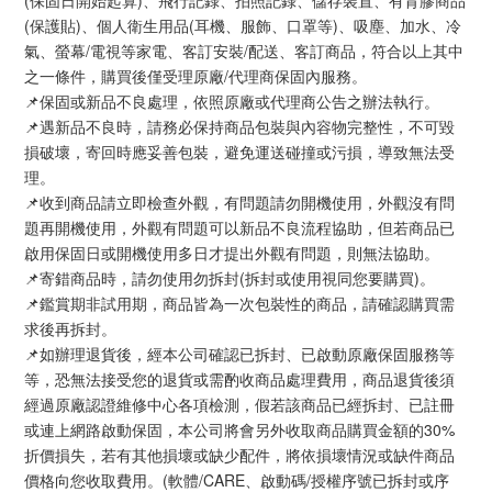
(保固日開始起算)、飛行記錄、拍照記錄、儲存裝置、有背膠商品
(保護貼)、個人衛生用品(耳機、服飾、口罩等)、吸塵、加水、冷
氣、螢幕/電視等家電、客訂安裝/配送、客訂商品，符合以上其中
之一條件，購買後僅受理原廠/代理商保固內服務。
📌保固或新品不良處理，依照原廠或代理商公告之辦法執行。
📌遇新品不良時，請務必保持商品包裝與內容物完整性，不可毀
損破壞，寄回時應妥善包裝，避免運送碰撞或污損，導致無法受
理。
📌收到商品請立即檢查外觀，有問題請勿開機使用，外觀沒有問
題再開機使用，外觀有問題可以新品不良流程協助，但若商品已
啟用保固日或開機使用多日才提出外觀有問題，則無法協助。
📌寄錯商品時，請勿使用勿拆封(拆封或使用視同您要購買)。
📌鑑賞期非試用期，商品皆為一次包裝性的商品，請確認購買需
求後再拆封。
📌如辦理退貨後，經本公司確認已拆封、已啟動原廠保固服務等
等，恐無法接受您的退貨或需酌收商品處理費用，商品退貨後須
經過原廠認證維修中心各項檢測，假若該商品已經拆封、已註冊
或連上網路啟動保固，本公司將會另外收取商品購買金額的30%
折價損失，若有其他損壞或缺少配件，將依損壞情況或缺件商品
價格向您收取費用。(軟體/CARE、啟動碼/授權序號已拆封或序