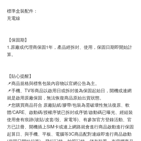
標準盒裝配件：
充電線
【保固期】
1.原廠或代理商保固1年，產品經拆封、使用，保固日期即開始計
算。
【貼心提醒】
📌商品規格與標售包裝內容物以官網公告為主。
📌手機、TV等商品以啟用日或拆封後為保固起始日，開機或連網
就是啟用原廠保固，無法恢復商品原始出貨狀態。
📌您購買商品符合 原廠貼紙/膠帶/包裝為需破壞性無法復原、軟
體/CARE、啟動碼/授權序號已拆封或序號/啟動碼已曝光、經組裝
使用會有痕跡(玻貼/皮套/殼、家電等)、有參加官方登錄活動、官
方已註冊、開機插上SIM卡或連上網路就會進行商品啟動進行保固
起算日、與手機、平板、電腦等3C商品配對連線即進行商品啟動