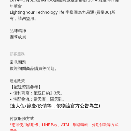
年華會
Lighting Your Technology life 字樣圖為力易通 (買樂3C)所
有，請勿盜用。
品牌精神
團隊成員
顧客服務
常見問題
歡迎詢問商品購買等問題。
運送政策
【配送資訊參考】
▪ 便利商店：配送日約2-3天。
▪ 宅配物流：當天寄，隔天到。
逢大促/節慶/疫情等，依物流官方公告為主)
(
付款服務方式
*您可使用信用卡、LINE Pay、ATM、網路轉帳、分期付款等方式
購物。