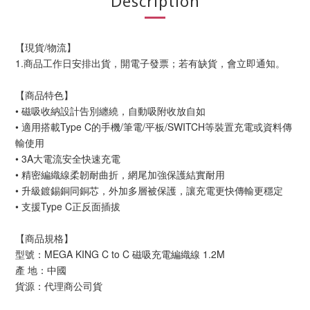
Description
【現貨/物流】
1.商品工作日安排出貨，開電子發票；若有缺貨，會立即通知。
【商品特色】
• 磁吸收納設計告別纏繞，自動吸附收放自如
• 適用搭載Type C的手機/筆電/平板/SWITCH等裝置充電或資料傳
輸使用
• 3A大電流安全快速充電
• 精密編織線柔韌耐曲折，網尾加強保護結實耐用
• 升級鍍錫銅同銅芯，外加多層被保護，讓充電更快傳輸更穩定
• 支援Type C正反面插拔
【商品規格】
型號：MEGA KING C to C 磁吸充電編織線 1.2M
產 地：中國
貨源：代理商公司貨