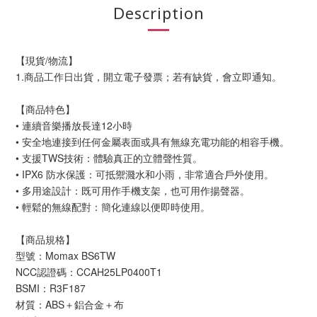
Description
【現貨/物流】
1.商品工作日出貨，開立電子發票；若有缺貨，會立即通知。
【商品特色】
• 連續音樂播放長達12小時
• 安全地連接到任何金屬表面或具有無線充電功能的相容手機。
• 支援TWS技術：體驗真正的立體聲性質。
• IPX6 防水保護：可抵禦濺水和小雨，非常適合戶外使用。
• 多用途設計：既可用作手機支架，也可用作揚聲器。
• 輕鬆的無線配對：簡化連線以便即時使用。
【商品規格】
型號：Momax BS6TW
NCC認證碼：CCAH25LP0400T1
BSMI：R3F187
材質：ABS＋鋁合金＋布