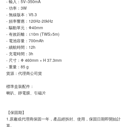
- 輸入：5V⎓350mA
- 功率：3W
- 無線版本：V5.3
- 頻率響應：120Hz-20kHz
- 驅動單元：Φ40mm
- 有效距離：≤10m (TWS>5m)
- 電池容量：700mAh
- 續航時間：12h
- 充電時間：3h
- 尺寸：Φ 460mm × H 37.3mm
- 重量：85 g
貨源：代理商公司貨
標準盒裝配件：
喇叭、靜電膜、引磁片
【保固期】
1.原廠或代理商保固一年，產品經拆封、使用，保固日期即開始計
算。