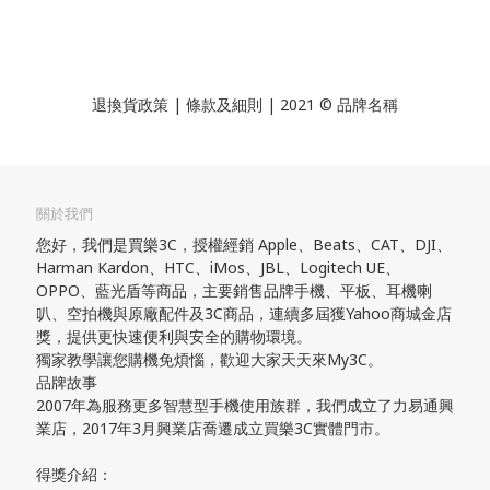
退換貨政策
| 條款及細則 | 2021 © 品牌名稱
關於我們
您好，我們是買樂3C，授權經銷 Apple、Beats、CAT、DJI、
Harman Kardon、HTC、iMos、JBL、Logitech UE、
OPPO、藍光盾等商品，主要銷售品牌手機、平板、耳機喇
叭、空拍機與原廠配件及3C商品，連續多屆獲Yahoo商城金店
獎，提供更快速便利與安全的購物環境。
獨家教學讓您購機免煩惱，歡迎大家天天來My3C。
品牌故事
2007年為服務更多智慧型手機使用族群，我們成立了力易通興
業店，2017年3月興業店喬遷成立買樂3C實體門市。
得獎介紹：