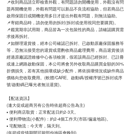
📌收到商品請立即檢查外觀，有問題請勿開機使用，外觀沒有問
題再開機使用，外觀有問題可以新品不良流程協助，但若商品已
啟用保固日或開機使用多日才提出外觀有問題，則無法協助。
📌寄錯商品時，請勿使用勿拆封(拆封或使用視同您要購買)。
📌鑑賞期非試用期，商品皆為一次包裝性的商品，請確認購買需
求後再拆封。
📌如辦理退貨後，經本公司確認已拆封、已啟動原廠保固服務等
等，恐無法接受您的退貨或需酌收商品處理費用，商品退貨後須
經過原廠認證維修中心各項檢測，假若該商品已經拆封、已註冊
或連上網路啟動保固，本公司將會另外收取商品購買金額的30%
折價損失，若有其他損壞或缺少配件，將依損壞情況或缺件商品
價格向您收取費用。(軟體/CARE、啟動碼/授權序號已拆封或序
號/啟動碼已曝光者無法退貨)。
【配送資訊】
(逢大促或超商另有公告時依超商公告為主)
▪ 便利商店取貨：正常配送日約2-3天。
▪ 便利帶物流(小配件)：約2-4個工作天(市區/偏遠地區)。
▪ 宅配物流：今天寄，隔天到。
(年節或疫情期間可能部份地區會晚到)