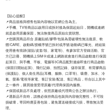
【貼心提醒】
📌商品規格與標售包裝內容物以官網公告為主。
📌手機、TV等商品以啟用日或拆封後為保固起始日，開機或連網
就是啟用原廠保固，無法恢復商品原始出貨狀態。
📌您購買商品符合 原廠貼紙/膠帶/包裝為需破壞性無法復原、軟
體/CARE、啟動碼/授權序號已拆封或序號/啟動碼已曝光、經組裝
使用會有痕跡(玻貼/皮套/殼、家電等)、有參加官方登錄活動、官
方已註冊、開機插上SIM卡或連上網路就會進行商品啟動進行保固
起算日、與手機、平板、電腦等3C商品配對連線即進行商品啟動
(保固日開始起算)、飛行記錄、拍照記錄、儲存裝置、有背膠商品
(保護貼)、個人衛生用品(耳機、服飾、口罩等)、吸塵、加水、冷
氣、螢幕/電視等家電、客訂安裝/配送、客訂商品，符合以上其中
之一條件，購買後僅受理原廠/代理商保固內服務。
📌保固或新品不良處理，依照原廠或代理商公告之辦法執行。
📌遇新品不良時，請務必保持商品包裝與內容物完整性，不可毀
損破壞，寄回時應妥善包裝，避免運送碰撞或污損，導致無法受
理。