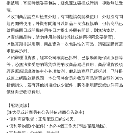
損破壞，寄回時應妥善包裝，避免運送碰撞或污損，導致無法受
理。
📌收到商品請立即檢查外觀，有問題請勿開機使用，外觀沒有問
題再開機使用，外觀有問題可以新品不良流程協助，但若商品已
啟用保固日或開機使用多日才提出外觀有問題，則無法協助。
📌寄錯商品時，請勿使用勿拆封(拆封或使用視同您要購買)。
📌鑑賞期非試用期，商品皆為一次包裝性的商品，請確認購買需
求後再拆封。
📌如辦理退貨後，經本公司確認已拆封、已啟動原廠保固服務等
等，恐無法接受您的退貨或需酌收商品處理費用，商品退貨後須
經過原廠認證維修中心各項檢測，假若該商品已經拆封、已註冊
或連上網路啟動保固，本公司將會另外收取商品購買金額的30%
折價損失，若有其他損壞或缺少配件，將依損壞情況或缺件商品
價格向您收取費用。
【配送資訊】
(逢大促或超商另有公告時依超商公告為主)
▪ 便利商店取貨：正常配送日約2-3天。
▪ 便利帶物流(小配件)：約2-4個工作天(市區/偏遠地區)。
▪ 宅配物流：今天寄，隔天到。