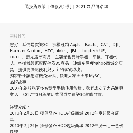
退換貨政策
| 條款及細則 | 2021 © 品牌名稱
關於我們
您好，我們是買樂3C，授權經銷 Apple、Beats、CAT、DJI、
Harman Kardon、HTC、iMos、JBL、Logitech UE、
OPPO、藍光盾等商品，主要銷售品牌手機、平板、耳機喇
叭、空拍機與原廠配件及3C商品，連續多屆獲Yahoo商城金店
獎，提供更快速便利與安全的購物環境。
獨家教學讓您購機免煩惱，歡迎大家天天來My3C。
品牌故事
2007年為服務更多智慧型手機使用族群，我們成立了力易通興
業店，2017年3月興業店喬遷成立買樂3C實體門市。
得獎介紹：
2013年2月26日 獲頒發YAHOO超級商城 2012年度超級金店
獎。
2013年2月26日 獲頒發YAHOO超級商城 2012年度一心一意優
良獎。