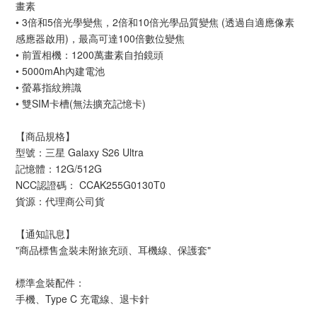
畫素
• 3倍和5倍光學變焦，2倍和10倍光學品質變焦 (透過自適應像素
感應器啟用)，最高可達100倍數位變焦
• 前置相機：1200萬畫素自拍鏡頭
• 5000mAh內建電池
• 螢幕指紋辨識
• 雙SIM卡槽(無法擴充記憶卡)
【商品規格】
型號：三星 Galaxy S26 Ultra
記憶體：12G/512G
NCC認證碼： CCAK255G0130T0
貨源：代理商公司貨
【通知訊息】
"商品標售盒裝未附旅充頭、耳機線、保護套"
標準盒裝配件：
手機、Type C 充電線、退卡針