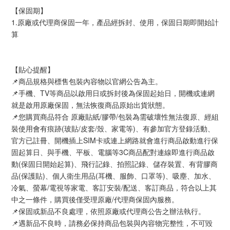
【保固期】
1.原廠或代理商保固一年，產品經拆封、使用，保固日期即開始計
算
【貼心提醒】
📌商品規格與標售包裝內容物以官網公告為主。
📌手機、TV等商品以啟用日或拆封後為保固起始日，開機或連網
就是啟用原廠保固，無法恢復商品原始出貨狀態。
📌您購買商品符合 原廠貼紙/膠帶/包裝為需破壞性無法復原、經組
裝使用會有痕跡(玻貼/皮套/殼、家電等)、有參加官方登錄活動、
官方已註冊、開機插上SIM卡或連上網路就會進行商品啟動進行保
固起算日、與手機、平板、電腦等3C商品配對連線即進行商品啟
動(保固日開始起算)、飛行記錄、拍照記錄、儲存裝置、有背膠商
品(保護貼)、個人衛生用品(耳機、服飾、口罩等)、吸塵、加水、
冷氣、螢幕/電視等家電、客訂安裝/配送、客訂商品，符合以上其
中之一條件，購買後僅受理原廠/代理商保固內服務。
📌保固或新品不良處理，依照原廠或代理商公告之辦法執行。
📌遇新品不良時，請務必保持商品包裝與內容物完整性，不可毀