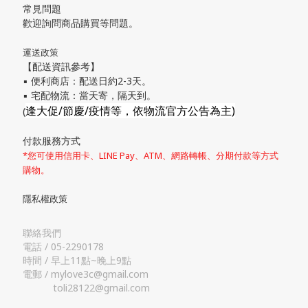
常見問題
歡迎詢問商品購買等問題。
運送政策
【配送資訊參考】
▪ 便利商店：配送日約2-3天。
▪ 宅配物流：當天寄，隔天到。
逢大促/節慶/疫情等，依物流官方公告為主)
(
付款服務方式
*您可使用信用卡、LINE Pay、ATM、網路轉帳、分期付款等方式
購物。
隱私權政策
聯絡我們
電話 / 05-2290178
時間 / 早上11點~晚上9點
電郵 / mylove3c@gmail.com
toli28122@gmail.com