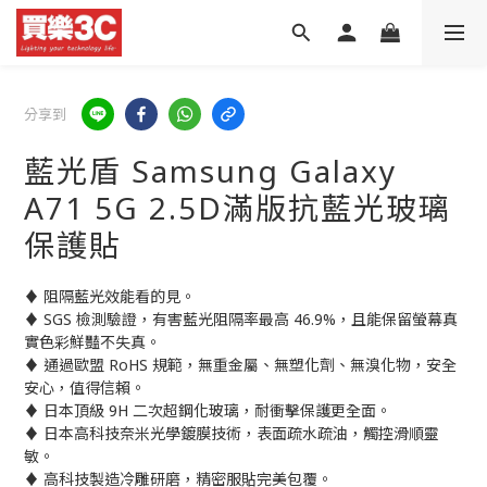
分享到
藍光盾 Samsung Galaxy
A71 5G 2.5D滿版抗藍光玻璃
保護貼
♦ 阻隔藍光效能看的見。
♦ SGS 檢測驗證，有害藍光阻隔率最高 46.9%，且能保留螢幕真
實色彩鮮豔不失真。
♦ 通過歐盟 RoHS 規範，無重金屬、無塑化劑、無溴化物，安全
安心，值得信賴。
♦ 日本頂級 9H 二次超鋼化玻璃，耐衝擊保護更全面。
♦ 日本高科技奈米光學鍍膜技術，表面疏水疏油，觸控滑順靈
敏。
♦ 高科技製造冷雕研磨，精密服貼完美包覆。