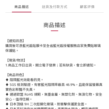
商品描述
送貨及付款方式
顧客評價
商品描述
【通知訊息】
購買後可憑藍光盾貼膜卡至全省藍光盾授權服務店家免費貼玻璃
保護貼。
【現貨/物流】
1.商品工作日出貨，開立電子發票；若有缺貨，會立即通知。
【商品特色】
♦ 阻隔藍光效能看的見。
♦ SGS 檢測驗證，有害藍光阻隔率最高 46.9%，且能保留螢幕真
實色彩鮮豔不失真。
♦ 通過歐盟 RoHS 規範，無重金屬、無塑化劑、無溴化物，安全
安心，值得信賴。
♦ 日本頂級 9H 二次超鋼化玻璃，耐衝擊保護更全面。
♦ 日本高科技奈米光學鍍膜技術，表面疏水疏油，觸控滑順靈