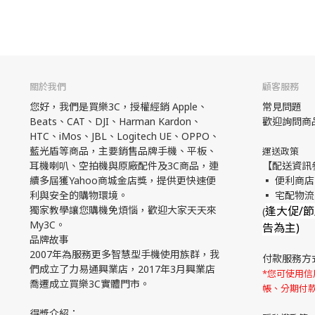
關於我們
顧客服務
您好，我們是買樂3C，授權經銷 Apple、
常見問題
Beats、CAT、DJI、Harman Kardon、
歡迎詢問商
HTC、iMos、JBL、Logitech UE、OPPO、
藍光盾等商品，主要銷售品牌手機、平板、
運送政策
耳機喇叭、空拍機與原廠配件及3C商品，連
【配送資訊
續多屆獲Yahoo商城金店獎，提供更快速便
▪ 便利商店
利與安全的購物環境。
▪ 宅配物
獨家教學讓您購機免煩惱，歡迎大家天天來
逢大促/
(
My3C。
告為主)
品牌故事
2007年為服務更多智慧型手機使用族群，我
付款服務方
們成立了力易通興業店，2017年3月興業店
*您可使用信用
喬遷成立買樂3C實體門市。
帳、分期付
得獎介紹：