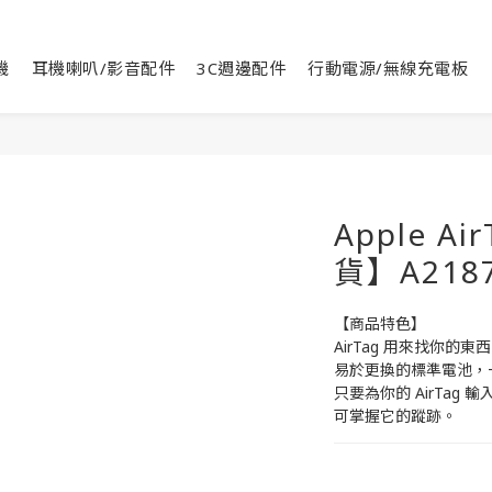
機
耳機喇叭/影音配件
3C週邊配件
行動電源/無線充電板
Apple Ai
貨】A218
【商品特色】
AirTag 用來找你的
易於更換的標準電池，
只要為你的 AirTa
可掌握它的蹤跡。