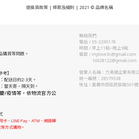
退換貨政策
| 條款及細則 | 2021 © 品牌名稱
聯絡我們
電話 / 05-2290178
時間 / 早上11點~晚上9點
品購買等問題。
電郵 / mylove3c@gmail.com
toli28122@gmail.com
營業人名稱：力易通企業有限
參考】
統一編號：28579538
：配送日約2-3天。
地址 / 嘉義市西區民族路501號
流：當天寄，隔天到。
節慶/疫情等，依物流官方公
式
卡、LINE Pay、ATM、網路轉
款等方式購物。