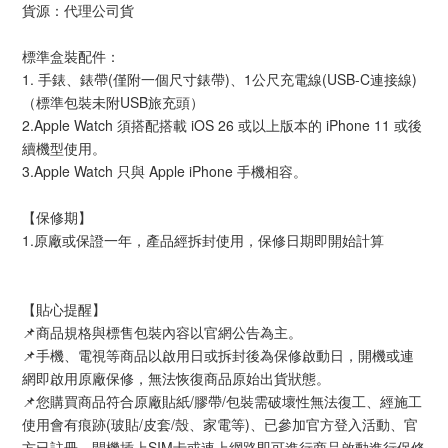
貨源：代理公司貨
標準盒裝配件：
1. 手錶、錶帶(僅附一個尺寸錶帶)、1公尺充電線(USB-C連接線)
（標準包裝未附USB旅充頭）
2.Apple Watch 須搭配搭載 iOS 26 或以上版本的 iPhone 11 或後
續機型使用。
3.Apple Watch 只與 Apple iPhone 手機相容。
【保修期】
1.原廠或保證一年，產品經拆封使用，保修日期即開始計算
【貼心提醒】
📌商品規格與標售包裝內容以官網公告為主。
📌手機、電視等商品以啟用日或拆封後為保修啟動日，開機或連
網即啟用原廠保修，無法恢復商品原始出貨狀態。
📌您購買商品符合原廠貼紙/膠帶/包裝需破壞性無法復工、經施工
使用會有痕跡(玻貼/皮套/殼、家電等)、已參加官方登入活動、官
方已註冊、開機插上SIM卡或連上網路即可進行商品啟動進行保修