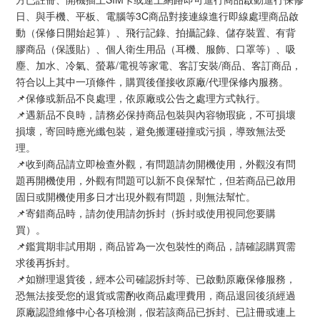
日、與手機、平板、電腦等3C商品對接連線進行即線處理商品啟
動（保修日開始起算）、飛行記錄、拍攝記錄、儲存裝置、有背
膠商品（保護貼）、個人衛生用品（耳機、服飾、口罩等）、吸
塵、加水、冷氣、螢幕/電視等家電、客訂安裝/商品、客訂商品，
符合以上其中一項條件，購買後僅接收原廠/代理保修內服務。
📌保修或新品不良處理，依原廠或公告之處理方式執行。
📌遇新品不良時，請務必保持商品包裝與內容物瑕疵，不可損壞
損壞，寄回時應光纖包裝，避免搬運碰撞或污損，導致無法受
理。
📌收到商品請立即檢查外觀，有問題請勿開機使用，外觀沒有問
題再開機使用，外觀有問題可以新不良保幫忙，但若商品已啟用
固日或開機使用多日才出現外觀有問題，則無法幫忙。
📌寄錯商品時，請勿使用請勿拆封（拆封或使用視同您要購
買）。
📌鑑賞期非試用期，商品皆為一次包裝性的商品，請確認購買需
求後再拆封。
📌如辦理退貨後，經本公司確認拆封等、已啟動原廠保修服務，
恐無法接受您的退貨或需酌收商品處理費用，商品退回後須經過
原廠認證維修中心各項檢測，假若該商品已拆封、已註冊或連上