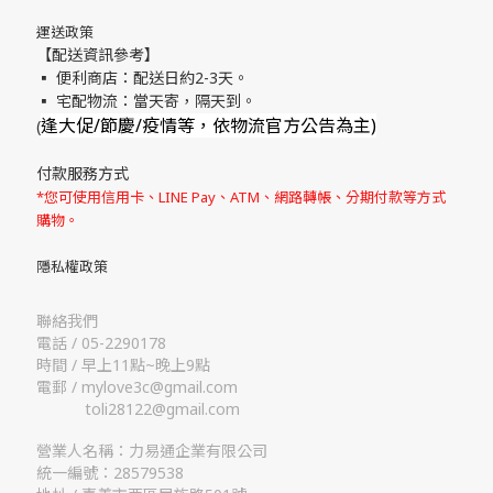
運送政策
【配送資訊參考】
▪ 便利商店：配送日約2-3天。
▪ 宅配物流：當天寄，隔天到。
逢大促/節慶/疫情等，依物流官方公告為主)
(
付款服務方式
*您可使用信用卡、LINE Pay、ATM、網路轉帳、分期付款等方式
購物。
隱私權政策
聯絡我們
電話 / 05-2290178
時間 / 早上11點~晚上9點
電郵 / mylove3c@gmail.com
toli28122@gmail.com
營業人名稱：力易通企業有限公司
統一編號：28579538