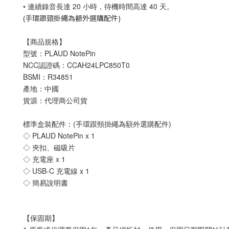
• 連續錄音長達 20 小時，待機時間高達 40 天。
(手環跟頸掛繩為額外選購配件)
【商品規格】
型號：PLAUD NotePin
NCC認證碼：CCAH24LPC850T0
BSMI：R34851
產地：中國
貨源：代理商公司貨
標準盒裝配件：(手環跟頸掛繩為額外選購配件)
◇ PLAUD NotePin x 1
◇ 夾扣、磁吸片
◇ 充電座 x 1
◇ USB-C 充電線 x 1
◇ 簡易說明書
【保固期】