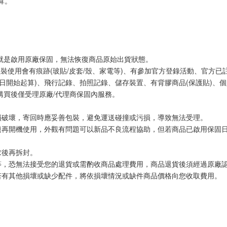
算。
網就是啟用原廠保固，無法恢復商品原始出貨狀態。
組裝使用會有痕跡(玻貼/皮套/殼、家電等)、有參加官方登錄活動、官方
日開始起算)、飛行記錄、拍照記錄、儲存裝置、有背膠商品(保護貼)、個
購買後僅受理原廠/代理商保固內服務。
損破壞，寄回時應妥善包裝，避免運送碰撞或污損，導致無法受理。
題再開機使用，外觀有問題可以新品不良流程協助，但若商品已啟用保固
求後再拆封。
等，恐無法接受您的退貨或需酌收商品處理費用，商品退貨後須經過原廠
若有其他損壞或缺少配件，將依損壞情況或缺件商品價格向您收取費用。