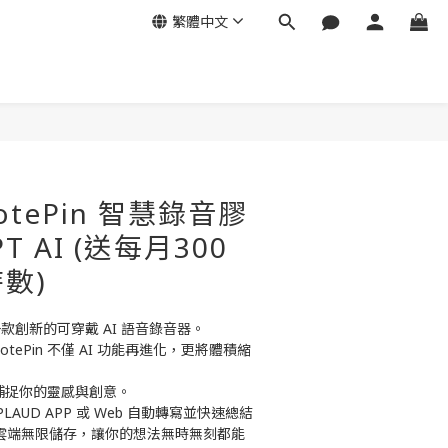
繁體中文
立即購買
otePin 智慧錄音膠
PT AI (送每月300
數)
n 是一款創新的可穿戴 AI 語音錄音器。
NotePin 不僅 AI 功能再進化，更將體積縮
捕捉你的靈感與創意。
LAUD APP 或 Web 自動轉寫並快速總結
容量與雲端無限儲存，讓你的想法無時無刻都能