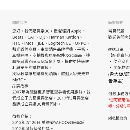
關於我們
顧客服務
您好，我們是買樂3C，授權經銷 Apple、
常見問題
Beats、CAT、DJI、Harman Kardon、
歡迎詢問商
HTC、iMos、JBL、Logitech UE、OPPO、
藍光盾等商品，主要銷售品牌手機、平板、
運送政策
耳機喇叭、空拍機與原廠配件及3C商品，連
【配送資訊
續多屆獲Yahoo商城金店獎，提供更快速便
▪ 便利商店
利與安全的購物環境。
▪ 宅配物
獨家教學讓您購機免煩惱，歡迎大家天天來
逢大促/
(
My3C。
告為主)
品牌故事
2007年為服務更多智慧型手機使用族群，我
付款服務方
們成立了力易通興業店，2017年3月興業店
*您可使用信用
喬遷成立買樂3C實體門市。
帳、分期付
得獎介紹：
隱私權政策
2013年2月26日 獲頒發YAHOO超級商城
2012年度超級金店獎。