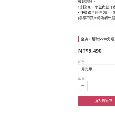
輕鬆記錄。
• 創業家、學生與創
• 連續錄音長達 20 小
(手環跟頸掛繩為額外選
全店，超取$598免運
NT$5,490
顏色
數量
加入購物車