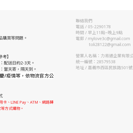
聯絡我們
電話 / 05-2290178
時間 / 早上11點~晚上9點
品購買等問題。
電郵 / mylove3c@gmail.com
toli28122@gmail.com
營業人名稱：力易通企業有限
參考】
統一編號：28579538
：配送日約2-3天。
地址 / 嘉義市西區民族路501號
流：當天寄，隔天到。
節慶/疫情等，依物流官方公
式
卡、LINE Pay、ATM、網路轉
款等方式購物。