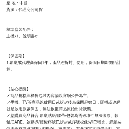
產 地：中國
貨源：代理商公司貨
標準盒裝配件：
主機x1、說明書x1
【保固期】
1.原廠或代理商保固1年，產品經拆封、使用，保固日期即開始計
算。
【貼心提醒】
📌商品規格與標售包裝內容物以官網公告為主。
📌手機、TV等商品以啟用日或拆封後為保固起始日，開機或連網
就是啟用原廠保固，無法恢復商品原始出貨狀態。
📌您購買商品符合 原廠貼紙/膠帶/包裝為需破壞性無法復原、軟
體/CARE、啟動碼/授權序號已拆封或序號/啟動碼已曝光、經組裝
使用會有痕跡(玻貼/皮套/殼、家電等)、有參加官方登錄活動、官