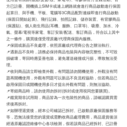
方已註冊、開機插上SIM卡或連上網路就會進行商品啟動進行保固
起算日、與手機、平板、電腦等3C商品配對連線即進行商品啟動
(保固日開始起算)、飛行記錄、拍照記錄、儲存裝置、有背膠商品
(保護貼)、個人衛生用品(耳機、服飾、口罩等)、吸塵、加水、冷
氣、螢幕/電視等家電、客訂安裝/配送、客訂商品，符合以上其中
之一條件，購買後僅受理原廠/代理商保固內服務。
📌保固或新品不良處理，依照原廠或代理商公告之辦法執行。
📌遇新品不良時，請務必保持商品包裝與內容物完整性，不可毀
損破壞，寄回時應妥善包裝，避免運送碰撞或污損，導致無法受
理。
📌收到商品請立即檢查外觀，有問題請勿開機使用，外觀沒有問
題再開機使用，外觀有問題可以新品不良流程協助，但若商品已
啟用保固日或開機使用多日才提出外觀有問題，則無法協助。
📌寄錯商品時，請勿使用勿拆封(拆封或使用視同您要購買)。
📌鑑賞期非試用期，商品皆為一次包裝性的商品，請確認購買需
求後再拆封。
📌如辦理退貨後，經本公司確認已拆封、已啟動原廠保固服務等
等，恐無法接受您的退貨或需酌收商品處理費用，商品退貨後須
經過原廠認證維修中心各項檢測，假若該商品已經拆封、已註冊