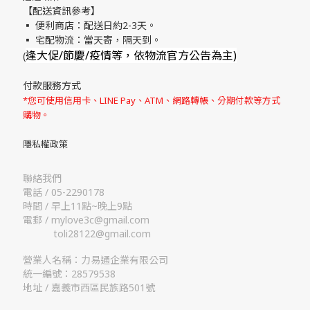
【配送資訊參考】
▪ 便利商店：配送日約2-3天。
▪ 宅配物流：當天寄，隔天到。
逢大促/節慶/疫情等，依物流官方公告為主)
(
付款服務方式
*您可使用信用卡、LINE Pay、ATM、網路轉帳、分期付款等方式
購物。
隱私權政策
聯絡我們
電話 / 05-2290178
時間 / 早上11點~晚上9點
電郵 / mylove3c@gmail.com
toli28122@gmail.com
營業人名稱：力易通企業有限公司
統一編號：28579538
地址 / 嘉義市西區民族路501號