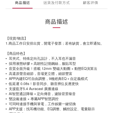
商品描述
送貨及付款方式
顧客評價
商品描述
【現貨/物流】
1.商品工作日安排出貨，開電子發票；若有缺貨，會立即通知。
【商品特色】
• 耳夾式、特殊定向孔設計，不入耳也不漏音
• 採用液態矽膠＋高韌性記憶鋼絲，服貼耳型
• 音質全面升級！搭載 12mm 雙磁大動圈 × 動態EQ演算法
• 高還原聲音細節，音場更立體，細節豐富
• APP內建EQ可自由調整，9種經典EQ＋自定義模式
• 低延遲 0.08s！影音同步、聽音辨位反應更快
• 支援藍牙5.4 Auracast 廣播連線
• AI智慧通話降噪＋定向傳音，濾除背景噪音
• 雙設備連接 × 專屬APP智慧調控
• 可同時連接手機與筆電，工作娛樂一鍵切換
• APP支援：找耳機功能、EQ調整、觸控設定、電量顯示