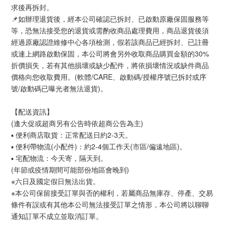
求後再拆封。
📌如辦理退貨後，經本公司確認已拆封、已啟動原廠保固服務等
等，恐無法接受您的退貨或需酌收商品處理費用，商品退貨後須
經過原廠認證維修中心各項檢測，假若該商品已經拆封、已註冊
或連上網路啟動保固，本公司將會另外收取商品購買金額的30%
折價損失，若有其他損壞或缺少配件，將依損壞情況或缺件商品
價格向您收取費用。(軟體/CARE、啟動碼/授權序號已拆封或序
號/啟動碼已曝光者無法退貨)。
【配送資訊】
(逢大促或超商另有公告時依超商公告為主)
▪ 便利商店取貨：正常配送日約2-3天。
▪ 便利帶物流(小配件)：約2-4個工作天(市區/偏遠地區)。
▪ 宅配物流：今天寄，隔天到。
(年節或疫情期間可能部份地區會晚到)
※六日及國定假日無法出貨。
※本公司保留接受訂單與否的權利，若屬商品無庫存、停產、交易
條件有誤或有其他本公司無法接受訂單之情形，本公司將以聊聊
通知訂單不成立並取消訂單。