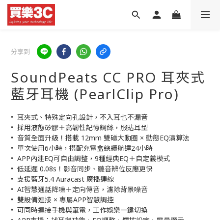
分享到
SoundPeats CC PRO 耳夾式
藍牙耳機 (PearlClip Pro)
•  耳夾式、特殊定向孔設計，不入耳也不漏音
•  採用液態矽膠＋高韌性記憶鋼絲，服貼耳型
•  音質全面升級！搭載 12mm 雙磁大動圈 × 動態EQ演算法
•  單次使用6小時，搭配充電盒總續航達24小時
•  APP內建EQ可自由調整，9種經典EQ＋自定義模式
•  低延遲 0.08s！影音同步、聽音辨位反應更快
•  支援藍牙5.4 Auracast 廣播連線
•  AI智慧通話降噪＋定向傳音，濾除背景噪音
•  雙設備連接 × 專屬APP智慧調控
•  可同時連接手機與筆電，工作娛樂一鍵切換