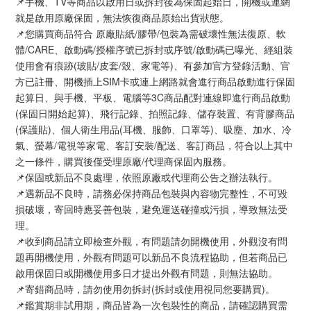
📌手機、TV等商品以啟用日或拆封後為保固起始日，開機或連網
就是啟用原廠保固，無法恢復商品原始出貨狀態。
📌您購買商品符合 原廠貼紙/膠帶/包裝為需破壞性無法復原、軟
體/CARE、啟動碼/授權序號已拆封或序號/啟動碼已曝光、經組裝
使用會有痕跡(玻貼/皮套/殼、家電等)、有參加官方登錄活動、官
方已註冊、開機插上SIM卡或連上網路就會進行商品啟動進行保固
起算日、與手機、平板、電腦等3C商品配對連線即進行商品啟動
(保固日開始起算)、飛行記錄、拍照記錄、儲存裝置、有背膠商品
(保護貼)、個人衛生用品(耳機、服飾、口罩等)、吸塵、加水、冷
氣、螢幕/電視等家電、客訂安裝/配送、客訂商品，符合以上其中
之一條件，購買後僅受理原廠/代理商保固內服務。
📌保固或新品不良處理，依照原廠或代理商公告之辦法執行。
📌遇新品不良時，請務必保持商品包裝與內容物完整性，不可毀
損破壞，寄回時應妥善包裝，避免運送碰撞或污損，導致無法受
理。
📌收到商品請立即檢查外觀，有問題請勿開機使用，外觀沒有問
題再開機使用，外觀有問題可以新品不良流程協助，但若商品已
啟用保固日或開機使用多日才提出外觀有問題，則無法協助。
📌寄錯商品時，請勿使用勿拆封(拆封或使用視同您要購買)。
📌鑑賞期非試用期，商品皆為一次包裝性的商品，請確認購買需