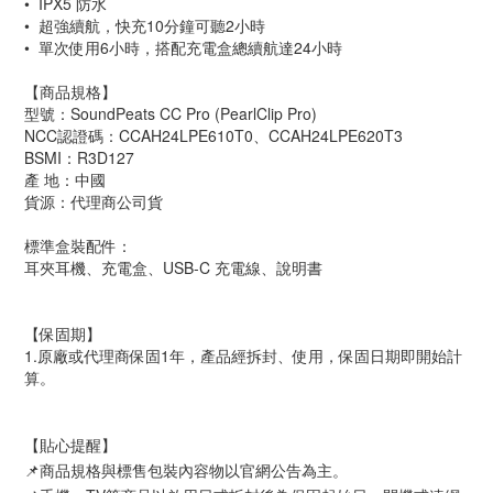
• IPX5 防水
• 超強續航，快充10分鐘可聽2小時
• 單次使用6小時，搭配充電盒總續航達24小時
【商品規格】
型號：SoundPeats CC Pro (PearlClip Pro)
NCC認證碼：CCAH24LPE610T0、CCAH24LPE620T3
BSMI：R3D127
產 地：中國
貨源：代理商公司貨
標準盒裝配件：
耳夾耳機、充電盒、USB-C 充電線、說明書
【保固期】
1.原廠或代理商保固1年，產品經拆封、使用，保固日期即開始計
算。
【貼心提醒】
📌商品規格與標售包裝內容物以官網公告為主。