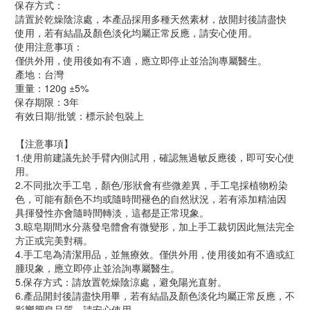
保存方式：
請置於乾燥陰涼處，本產品採用多種天然素材，故開封後請盡快
使用，若有結晶及顏色淡化均屬正常反應，請安心使用。
使用注意事項：
僅供外用，使用後如有不適，應立即停止並洽詢專屬醫生。
產地：台灣
重量：120g ±5%
保存期限：3年
有效日期/批號：標示於包裝上
【注意事項】
1.使用前建議先於手臂內側試用，確認無過敏反應後，即可安心使
用。
2.不同批次手工皂，顏色/形狀會有些微差異，手工皂採植物粉染
色，可能有顏色不均或隨時間褪色的自然狀況，若有添加精油因
具揮發性亦會隨時間轉淡，這都是正常現象。
3.晾皂期間水分蒸發皂體會有微變形，加上手工裁切因此無法完全
方正或完美對稱。
4.手工皂為清潔用品，並無療效。僅供外用，使用後如有不適或紅
腫現象，應立即停止並洽詢專屬醫生。
5.保存方式：請放置乾燥陰涼處，避免陽光直射。
6.產品開封後請盡快用畢，若有結晶及顏色淡化均屬正常反應，不
影響肥皂品質，請安心使用。