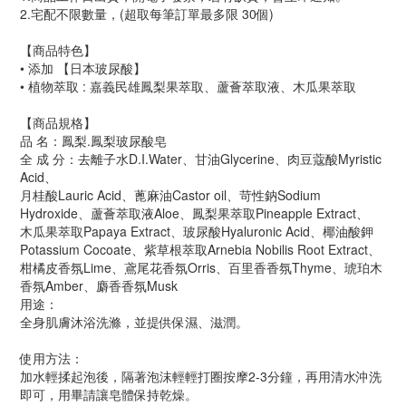
2.宅配不限數量，(超取每筆訂單最多限 30個)
【商品特色】
• 添加 【日本玻尿酸】
• 植物萃取 : 嘉義民雄鳳梨果萃取、蘆薈萃取液、木瓜果萃取
【商品規格】
品 名：鳳梨.鳳梨玻尿酸皂
全 成 分：去離子水D.I.Water、甘油Glycerine、肉豆蔻酸Myristic
Acid、
月桂酸Lauric Acid、蓖麻油Castor oil、苛性鈉Sodium
Hydroxide、蘆薈萃取液Aloe、鳳梨果萃取Pineapple Extract、
木瓜果萃取Papaya Extract、玻尿酸Hyaluronic Acid、椰油酸鉀
Potassium Cocoate、紫草根萃取Arnebia Nobilis Root Extract、
柑橘皮香氛Lime、鳶尾花香氛Orris、百里香香氛Thyme、琥珀木
香氛Amber、麝香香氛Musk
用途：
全身肌膚沐浴洗滌，並提供保濕、滋潤。
使用方法：
加水輕揉起泡後，隔著泡沫輕輕打圈按摩2-3分鐘，再用清水沖洗
即可，用畢請讓皂體保持乾燥。