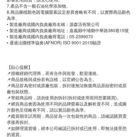
7.產品不含一般石油化學添加物。
8.商品圖檔顏色因電腦螢幕設定差異會略有不同，以實際商品顏色
為準。
• 製造廠商或國內負責廠商名稱：源森活有限公司
• 製造廠商或國內負責廠商地址：嘉義縣中埔鄉中華路380巷15號
• 製造廠商或國內負責廠商電話：05-2399070
• 通過法國標準協會(AFNOR) ISO 9001:2015驗證
【貼心提醒】
📌授權經銷代理商，若有合作與批發，歡迎連絡。
📌商品規格與成份若有誤植，以官網公告為主。
📌商品皆為密封或原廠包裝，拆封後無法恢復商品原始密封或原
廠包裝狀態。
📌寄錯商品時，請勿使用勿拆封(拆封或使用視同您要購買)。
📌網頁商品會因為使用不同的品牌螢幕以及解析度不同，造成圖
片顏色呈現略有不同，請以實品顏色為準。
📌鑑賞期非試用期，商品皆為一次包裝性的商品，請確認購買需
求後再拆封。
📌如辦理退貨後，經本公司確認已拆封或已使用，即無法接受您
的退貨。