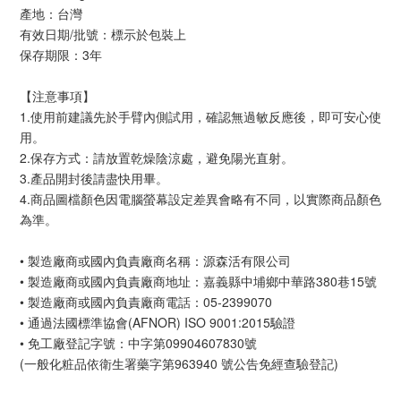
產地：台灣
有效日期/批號：標示於包裝上
保存期限：3年
【注意事項】
1.使用前建議先於手臂內側試用，確認無過敏反應後，即可安心使
用。
2.保存方式：請放置乾燥陰涼處，避免陽光直射。
3.產品開封後請盡快用畢。
4.商品圖檔顏色因電腦螢幕設定差異會略有不同，以實際商品顏色
為準。
• 製造廠商或國內負責廠商名稱：源森活有限公司
• 製造廠商或國內負責廠商地址：嘉義縣中埔鄉中華路380巷15號
• 製造廠商或國內負責廠商電話：05-2399070
• 通過法國標準協會(AFNOR) ISO 9001:2015驗證
• 免工廠登記字號：中字第09904607830號
(一般化粧品依衛生署藥字第963940 號公告免經查驗登記)