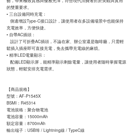
藝，帶來極致質感與優雅光澤，符合現代消費者對於美觀與實用
的雙重要求。
• 三台設備同時充電：
側邊增設Type-C接口設計，讓使用者在多設備場景中也能保持
充電效率，方便快捷。
• 自帶AC插頭：
設計了可折疊AC插頭，不論在家、辦公室還是咖啡廳，只需輕
鬆插入插座即可直接充電，免去攜帶充電線的麻煩。
• 精準LED電量顯示：
配備LED顯示屏，能精準顯示剩餘電量，讓使用者隨時掌握電源
狀態，輕鬆安排充電需求。
【商品規格】
型號：AF-P1545X
BSMI：R45314
電池規格：聚合物電池
電池容量：15000mAh
額定容量：8700mAh
輸出端子：USB埠 / Lightning線 / TypeC線