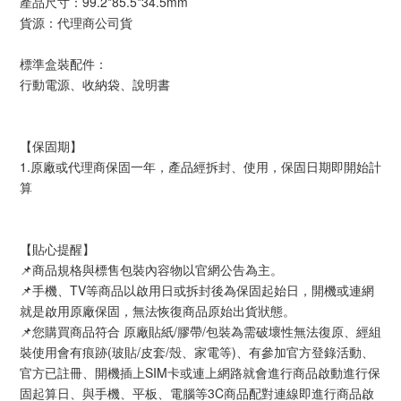
產品尺寸：99.2*85.5*34.5mm
貨源：代理商公司貨
標準盒裝配件：
行動電源、收納袋、說明書
【保固期】
1.原廠或代理商保固一年，產品經拆封、使用，保固日期即開始計
算
【貼心提醒】
📌商品規格與標售包裝內容物以官網公告為主。
📌手機、TV等商品以啟用日或拆封後為保固起始日，開機或連網
就是啟用原廠保固，無法恢復商品原始出貨狀態。
📌您購買商品符合 原廠貼紙/膠帶/包裝為需破壞性無法復原、經組
裝使用會有痕跡(玻貼/皮套/殼、家電等)、有參加官方登錄活動、
官方已註冊、開機插上SIM卡或連上網路就會進行商品啟動進行保
固起算日、與手機、平板、電腦等3C商品配對連線即進行商品啟