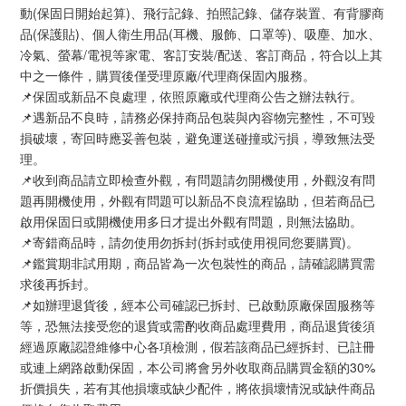
動(保固日開始起算)、飛行記錄、拍照記錄、儲存裝置、有背膠商
品(保護貼)、個人衛生用品(耳機、服飾、口罩等)、吸塵、加水、
冷氣、螢幕/電視等家電、客訂安裝/配送、客訂商品，符合以上其
中之一條件，購買後僅受理原廠/代理商保固內服務。
📌保固或新品不良處理，依照原廠或代理商公告之辦法執行。
📌遇新品不良時，請務必保持商品包裝與內容物完整性，不可毀
損破壞，寄回時應妥善包裝，避免運送碰撞或污損，導致無法受
理。
📌收到商品請立即檢查外觀，有問題請勿開機使用，外觀沒有問
題再開機使用，外觀有問題可以新品不良流程協助，但若商品已
啟用保固日或開機使用多日才提出外觀有問題，則無法協助。
📌寄錯商品時，請勿使用勿拆封(拆封或使用視同您要購買)。
📌鑑賞期非試用期，商品皆為一次包裝性的商品，請確認購買需
求後再拆封。
📌如辦理退貨後，經本公司確認已拆封、已啟動原廠保固服務等
等，恐無法接受您的退貨或需酌收商品處理費用，商品退貨後須
經過原廠認證維修中心各項檢測，假若該商品已經拆封、已註冊
或連上網路啟動保固，本公司將會另外收取商品購買金額的30%
折價損失，若有其他損壞或缺少配件，將依損壞情況或缺件商品