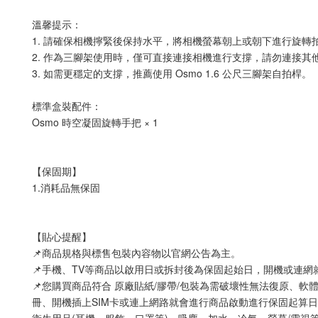
溫馨提示：
1. 請確保相機擰緊後保持水平，將相機螢幕朝上或朝下進行旋轉
2. 作為三腳架使用時，僅可直接連接相機進行支撐，請勿連接
3. 如需更穩定的支撐，推薦使用 Osmo 1.6 公尺三腳架自拍桿。
標準盒裝配件：
Osmo 時空凝固旋轉手把 × 1
【保固期】
1.消耗品無保固
【貼心提醒】
📌商品規格與標售包裝內容物以官網公告為主。
📌手機、TV等商品以啟用日或拆封後為保固起始日，開機或連
📌您購買商品符合 原廠貼紙/膠帶/包裝為需破壞性無法復原、軟
冊、開機插上SIM卡或連上網路就會進行商品啟動進行保固起算日