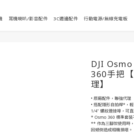
機
耳機喇叭/影音配件
3C週邊配件
行動電源/無線充電板
DJI Os
360手把
理】
• 原廠配件，聯強代理
• 搭配隱形自拍桿*，
1/4" 螺紋連接埠，可
* Osmo 360 標
** 作為三腳架使用
因傾倒造成相機損壞。