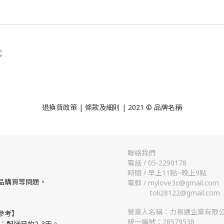
退換貨政策
| 條款及細則 | 2021 © 品牌名稱
聯絡我們
電話 / 05-2290178
時間 / 早上11點~晚上9點
品購買等問題。
電郵 / mylove3c@gmail.com
toli28122@gmail.com
營業人名稱：力易通企業有限
參考】
統一編號：28579538
：配送日約2-3天。