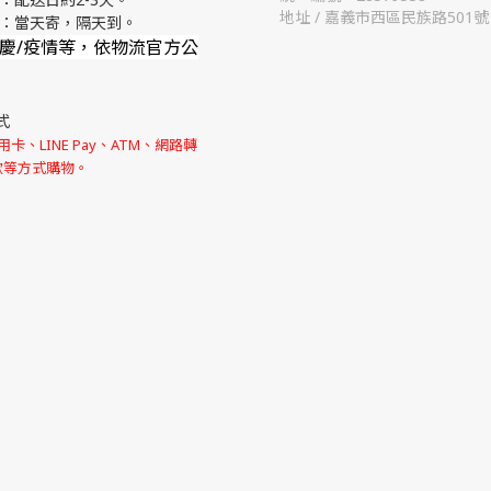
地址 / 嘉義市西區民族路501號
流：當天寄，隔天到。
節慶/疫情等，依物流官方公
式
卡、LINE Pay、ATM、網路轉
款等方式購物。