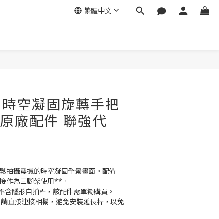
繁體中文
立即購買
mo 時空凝固旋轉手把
【原廠配件 聯強代
輕鬆拍攝震撼的時空凝固全景畫面。配備 
直接作為三腳架使用**。
準套裝不含隱形自拍桿，該配件需單獨購買。
時，請直接連接相機，避免安裝延長桿，以免