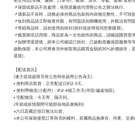
衛生用品(耳機、服飾、口罩等)、吸塵、加水、冷氣、螢幕/電視
📌保固或新品不良處理，依照原廠或代理商公告之辦法執行。
📌遇新品不良時，請務必保持商品包裝與內容物完整性，不可毀
📌收到商品請立即檢查外觀，有問題請勿開機使用，外觀沒有問
📌寄錯商品時，請勿使用勿拆封(拆封或使用視同您要購買)。
📌鑑賞期非試用期，商品皆為一次包裝性的商品，請確認購買需
📌如辦理退貨後，經本公司確認已拆封、已啟動原廠保固服務等
啟動保固，本公司將會另外收取商品購買金額的30%折價損失，若
退貨)。
【配送資訊】
(逢大促或超商另有公告時依超商公告為主)
▪ 便利商店取貨：正常配送日約2-3天。
▪ 便利帶物流(小配件)：約2-4個工作天(市區/偏遠地區)。
▪ 宅配物流：今天寄，隔天到。
(年節或疫情期間可能部份地區會晚到)
※六日及國定假日無法出貨。
※本公司保留接受訂單與否的權利，若屬商品無庫存、停產、交