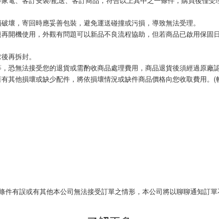
等家電、客訂安裝/配送、客訂商品，符合以上其中之一條件，購買後僅受
損破壞，寄回時應妥善包裝，避免運送碰撞或污損，導致無法受理。
題再開機使用，外觀有問題可以新品不良流程協助，但若商品已啟用保固
求後再拆封。
等，恐無法接受您的退貨或需酌收商品處理費用，商品退貨後須經過原廠
有其他損壞或缺少配件，將依損壞情況或缺件商品價格向您收取費用。(軟體
易條件有誤或有其他本公司無法接受訂單之情形，本公司將以聊聊通知訂單