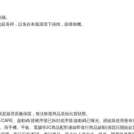
拍攝。
其他延長桿，以免在有風環境下傾倒，損壞相機。
網就是啟用原廠保固，無法恢復商品原始出貨狀態。
體/CARE、啟動碼/授權序號已拆封或序號/啟動碼已曝光、經組裝使用會有
、與手機、平板、電腦等3C商品配對連線即進行商品啟動(保固日開始起