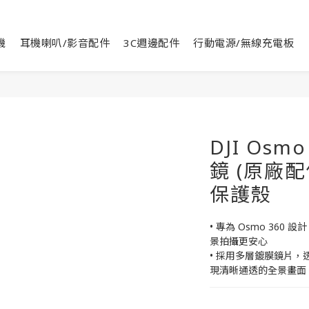
機
耳機喇叭/影音配件
3C週邊配件
行動電源/無線充電板
DJI Osm
鏡 (原廠配
保護殼
• 專為 Osmo 36
景拍攝更安心
• 採用多層鍍膜鏡片
現清晰通透的全景畫面