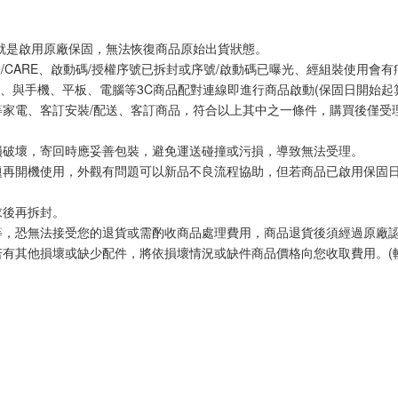
網就是啟用原廠保固，無法恢復商品原始出貨狀態。
體/CARE、啟動碼/授權序號已拆封或序號/啟動碼已曝光、經組裝使用會有
、與手機、平板、電腦等3C商品配對連線即進行商品啟動(保固日開始起
等家電、客訂安裝/配送、客訂商品，符合以上其中之一條件，購買後僅受
損破壞，寄回時應妥善包裝，避免運送碰撞或污損，導致無法受理。
題再開機使用，外觀有問題可以新品不良流程協助，但若商品已啟用保固
求後再拆封。
等，恐無法接受您的退貨或需酌收商品處理費用，商品退貨後須經過原廠
有其他損壞或缺少配件，將依損壞情況或缺件商品價格向您收取費用。(軟體