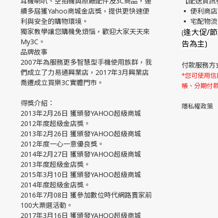
耳機喇叭、空拍機與原廠配件及3C商品，連
【配送資訊
續多屆獲Yahoo商城金店獎，提供更快速便
▪ 便利商店
利與安全的購物環境。
▪ 宅配物
獨家教學讓您購機免煩惱，歡迎大家天天來
逢大促/
(
My3C。
告為主)
品牌故事
2007年為服務更多智慧型手機使用族群，我
付款服務方
們成立了力易通興業店，2017年3月興業店
*您可使用信用
喬遷成立買樂3C實體門市。
帳、分期付
得獎介紹：
隱私權政策
2013年2月26日 獲頒發YAHOO超級商城
2012年度超級金店獎。
2013年2月26日 獲頒發YAHOO超級商城
2012年度一心一意優良獎。
2014年2月27日 獲頒發YAHOO超級商城
2013年度超級金店獎。
2015年3月10日 獲頒發YAHOO超級商城
2014年度超級金店獎。
2016年7月08日 獲參加數位時代網路賣家前
100大票選活動。
2017年3月16日 獲頒發YAHOO超級商城