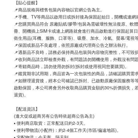
【貼心提醒】
📌商品規格與標售包裝內容物以官網公告為主。
📌手機、TV等商品以啟用日或拆封後為保固起始日，開機或連
📌您購買商品符合 原廠貼紙/膠帶/包裝為需破壞性無法復原、軟
冊、開機插上SIM卡或連上網路就會進行商品啟動進行保固起算日
衛生用品(耳機、服飾、口罩等)、吸塵、加水、冷氣、螢幕/電視
📌保固或新品不良處理，依照原廠或代理商公告之辦法執行。
📌遇新品不良時，請務必保持商品包裝與內容物完整性，不可毀
📌收到商品請立即檢查外觀，有問題請勿開機使用，外觀沒有問
📌寄錯商品時，請勿使用勿拆封(拆封或使用視同您要購買)。
📌鑑賞期非試用期，商品皆為一次包裝性的商品，請確認購買需
📌如辦理退貨後，經本公司確認已拆封、已啟動原廠保固服務等
啟動保固，本公司將會另外收取商品購買金額的30%折價損失，若
退貨)。
【配送資訊】
(逢大促或超商另有公告時依超商公告為主)
▪ 便利商店取貨：正常配送日約2-3天。
▪ 便利帶物流(小配件)：約2-4個工作天(市區/偏遠地區)。
▪ 宅配物流：今天寄，隔天到。