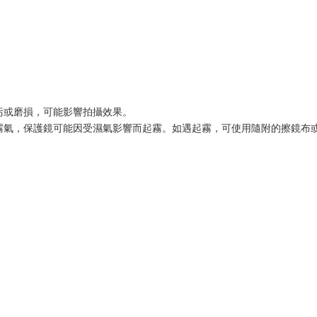
污或磨損，可能影響拍攝效果。
、霧氣，保護鏡可能因受濕氣影響而起霧。如遇起霧，可使用隨附的擦鏡布