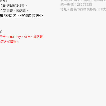
參考】
統一編號：28579538
：配送日約2-3天。
地址 / 嘉義市西區民族路501號
流：當天寄，隔天到。
節慶/疫情等，依物流官方公
式
卡、LINE Pay、ATM、網路轉
款等方式購物。