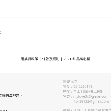
退換貨政策
| 條款及細則 | 2021 © 品牌名稱
聯絡我們
電話 / 05-2290178
時間 / 早上11點~晚上9點
品購買等問題。
電郵 / mylove3c@gmail.com
toli28122@gmail.com
營業人名稱：力易通企業有限