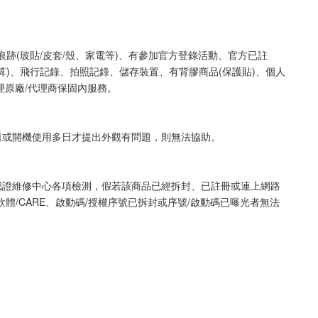
痕跡(玻貼/皮套/殼、家電等)、有參加官方登錄活動、官方已註
算)、飛行記錄、拍照記錄、儲存裝置、有背膠商品(保護貼)、個人
理原廠/代理商保固內服務。
日或開機使用多日才提出外觀有問題，則無法協助。
認證維修中心各項檢測，假若該商品已經拆封、已註冊或連上網路
/CARE、啟動碼/授權序號已拆封或序號/啟動碼已曝光者無法