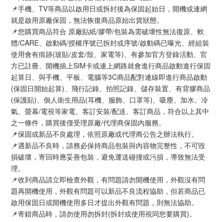
📌手機、TV等商品以啟用日或拆封後為保固起始日，開機或連網
就是啟用原廠保固，無法恢復商品原始出貨狀態。
📌您購買商品符合 原廠貼紙/膠帶/包裝為需破壞性無法復原、軟
體/CARE、啟動碼/授權序號已拆封或序號/啟動碼已曝光、經組裝
使用會有痕跡(玻貼/皮套/殼、家電等)、有參加官方登錄活動、官
方已註冊、開機插上SIM卡或連上網路就會進行商品啟動進行保固
起算日、與手機、平板、電腦等3C商品配對連線即進行商品啟動
(保固日開始起算)、飛行記錄、拍照記錄、儲存裝置、有背膠商品
(保護貼)、個人衛生用品(耳機、服飾、口罩等)、吸塵、加水、冷
氣、螢幕/電視等家電、客訂安裝/配送、客訂商品，符合以上其中
之一條件，購買後僅受理原廠/代理商保固內服務。
📌保固或新品不良處理，依照原廠或代理商公告之辦法執行。
📌遇新品不良時，請務必保持商品包裝與內容物完整性，不可毀
損破壞，寄回時應妥善包裝，避免運送碰撞或污損，導致無法受
理。
📌收到商品請立即檢查外觀，有問題請勿開機使用，外觀沒有問
題再開機使用，外觀有問題可以新品不良流程協助，但若商品已
啟用保固日或開機使用多日才提出外觀有問題，則無法協助。
📌寄錯商品時，請勿使用勿拆封(拆封或使用視同您要購買)。