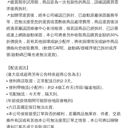
📌鑑賞期非試用期，商品皆為一次包裝性的商品，請確認購買需
求後再拆封。
📌如辦理退貨後，經本公司確認已拆封、已啟動原廠保固服務等
等，恐無法接受您的退貨或需酌收商品處理費用，商品退貨後須
經過原廠認證維修中心各項檢測，假若該商品已經拆封、已註冊
或連上網路啟動保固，本公司將會另外收取商品購買金額的30%
折價損失，若有其他損壞或缺少配件，將依損壞情況或缺件商品
價格向您收取費用。(軟體/CARE、啟動碼/授權序號已拆封或序
號/啟動碼已曝光者無法退貨)。
【配送資訊】
(逢大促或超商另有公告時依超商公告為主)
▪ 便利商店取貨：正常配送日約2-3天。
▪ 便利帶物流(小配件)：約2-4個工作天(市區/偏遠地區)。
▪ 宅配物流：今天寄，隔天到。
(年節或疫情期間可能部份地區會晚到)
※六日及國定假日無法出貨。
※本公司保留接受訂單與否的權利，若屬商品無庫存、停產、交易
條件有誤或有其他本公司無法接受訂單之情形，本公司將以聊聊
通知訂單不成立並取消訂單。