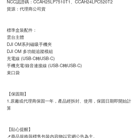
NCC認證碼：CCAH25LP7510T1、CCAH24LPC520T2
貨源：代理商公司貨
標準盒裝配件：
雲台主體
DJI OM系列磁吸手機夾
DJI OM 多功能追蹤模組
充電線 (USB-C轉USB-C)
手機充電/錄音連接線 (USB-C轉USB-C)
束口袋
【保固期】
1.原廠或代理商保固一年，產品經拆封、使用，保固日期即開始計
算
【貼心提醒】
📌商品規格與標售包裝內容物以官網公告為主。