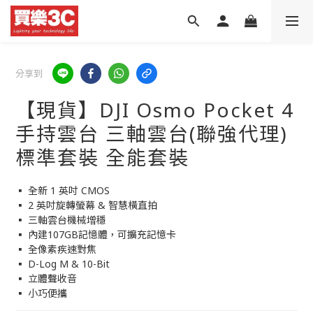
分享到
【現貨】DJI Osmo Pocket 4
手持雲台 三軸雲台(聯強代理)
標準套裝 全能套裝
▪ 全新 1 英吋 CMOS
▪ 2 英吋旋轉螢幕 & 智慧橫直拍
▪ 三軸雲台機械增穩
▪ 內建107GB記憶體，可擴充記憶卡
▪ 全像素疾速對焦
▪ D-Log M & 10-Bit
▪ 立體聲收音
▪ 小巧便攜