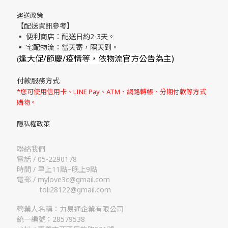
運送政策
【配送資訊參考】
▪ 便利商店：配送日約2-3天。
▪ 宅配物流：當天寄，隔天到。
逢大促/節慶/疫情等，依物流官方公告為主)
(
付款服務方式
*您可使用信用卡、LINE Pay、ATM、網路轉帳、分期付款等方式
購物。
隱私權政策
聯絡我們
電話 / 05-2290178
時間 / 早上11點~晚上9點
電郵 / mylove3c@gmail.com
toli28122@gmail.com
營業人名稱：力易通企業有限公司
統一編號：28579538