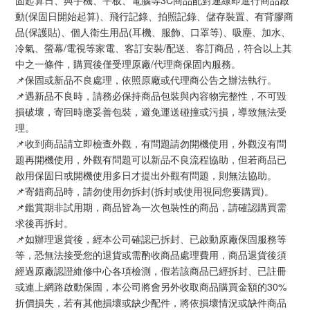
固起算日、與手機、平板、電腦等3C商品配對連線即進行商品啟
動(保固日開始起算)、飛行記錄、拍照記錄、儲存裝置、有背膠商
品(保護貼)、個人衛生用品(耳機、服飾、口罩等)、吸塵、加水、
冷氣、螢幕/電視等家電、客訂安裝/配送、客訂商品，符合以上其
中之一條件，購買後僅受理原廠/代理商保固內服務。
📌保固或新品不良處理，依照原廠或代理商公告之辦法執行。
📌遇新品不良時，請務必保持商品包裝與內容物完整性，不可毀
損破壞，寄回時應妥善包裝，避免運送碰撞或污損，導致無法受
理。
📌收到商品請立即檢查外觀，有問題請勿開機使用，外觀沒有問
題再開機使用，外觀有問題可以新品不良流程協助，但若商品已
啟用保固日或開機使用多日才提出外觀有問題，則無法協助。
📌寄錯商品時，請勿使用勿拆封(拆封或使用視同您要購買)。
📌鑑賞期非試用期，商品皆為一次包裝性的商品，請確認購買需
求後再拆封。
📌如辦理退貨後，經本公司確認已拆封、已啟動原廠保固服務等
等，恐無法接受您的退貨或需酌收商品處理費用，商品退貨後須
經過原廠認證維修中心各項檢測，假若該商品已經拆封、已註冊
或連上網路啟動保固，本公司將會另外收取商品購買金額的30%
折價損失，若有其他損壞或缺少配件，將依損壞情況或缺件商品