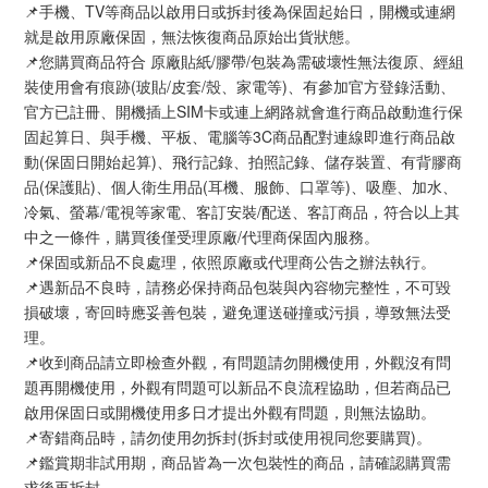
📌手機、TV等商品以啟用日或拆封後為保固起始日，開機或連網
就是啟用原廠保固，無法恢復商品原始出貨狀態。
📌您購買商品符合 原廠貼紙/膠帶/包裝為需破壞性無法復原、經組
裝使用會有痕跡(玻貼/皮套/殼、家電等)、有參加官方登錄活動、
官方已註冊、開機插上SIM卡或連上網路就會進行商品啟動進行保
固起算日、與手機、平板、電腦等3C商品配對連線即進行商品啟
動(保固日開始起算)、飛行記錄、拍照記錄、儲存裝置、有背膠商
品(保護貼)、個人衛生用品(耳機、服飾、口罩等)、吸塵、加水、
冷氣、螢幕/電視等家電、客訂安裝/配送、客訂商品，符合以上其
中之一條件，購買後僅受理原廠/代理商保固內服務。
📌保固或新品不良處理，依照原廠或代理商公告之辦法執行。
📌遇新品不良時，請務必保持商品包裝與內容物完整性，不可毀
損破壞，寄回時應妥善包裝，避免運送碰撞或污損，導致無法受
理。
📌收到商品請立即檢查外觀，有問題請勿開機使用，外觀沒有問
題再開機使用，外觀有問題可以新品不良流程協助，但若商品已
啟用保固日或開機使用多日才提出外觀有問題，則無法協助。
📌寄錯商品時，請勿使用勿拆封(拆封或使用視同您要購買)。
📌鑑賞期非試用期，商品皆為一次包裝性的商品，請確認購買需
求後再拆封。