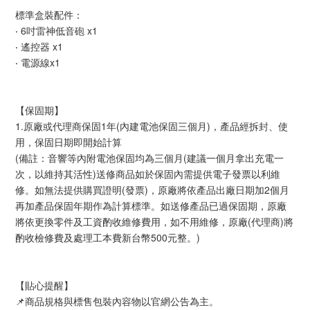
標準盒裝配件：
‧ 6吋雷神低音砲 x1
‧ 遙控器 x1
‧ 電源線x1
【保固期】
1.原廠或代理商保固1年(內建電池保固三個月)，產品經拆封、使
用，保固日期即開始計算
(備註：音響等內附電池保固均為三個月(建議一個月拿出充電一
次，以維持其活性)送修商品如於保固內需提供電子發票以利維
修。如無法提供購買證明(發票)，原廠將依產品出廠日期加2個月
再加產品保固年期作為計算標準。如送修產品已過保固期，原廠
將依更換零件及工資酌收維修費用，如不用維修，原廠(代理商)將
酌收檢修費及處理工本費新台幣500元整。)
【貼心提醒】
📌商品規格與標售包裝內容物以官網公告為主。