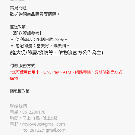
常見問題
歡迎詢問商品購買等問題。
運送政策
【配送資訊參考】
▪ 便利商店：配送日約2-3天。
▪ 宅配物流：當天寄，隔天到。
逢大促/節慶/疫情等，依物流官方公告為主)
(
付款服務方式
*您可使用信用卡、LINE Pay、ATM、網路轉帳、分期付款等方式
購物。
隱私權政策
聯絡我們
電話 / 05-2290178
時間 / 早上11點~晚上9點
電郵 / mylove3c@gmail.com
toli28122@gmail.com