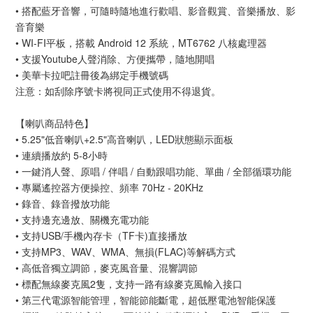
• 搭配藍牙音響，可隨時隨地進行歡唱、影音觀賞、音樂播放、影
音育樂
• WI-FI平板，搭載 Android 12 系統，MT6762 八核處理器
• 支援Youtube人聲消除、方便攜帶，隨地開唱
• 美華卡拉吧註冊後為綁定手機號碼
注意：如刮除序號卡將視同正式使用不得退貨。
【喇叭商品特色】
• 5.25"低音喇叭+2.5"高音喇叭，LED狀態顯示面板
• 連續播放約 5-8小時
• 一鍵消人聲、原唱 / 伴唱 / 自動跟唱功能、單曲 / 全部循環功能
• 專屬遙控器方便操控、頻率 70Hz - 20KHz
• 錄音、錄音撥放功能
• 支持邊充邊放、關機充電功能
• 支持USB/手機內存卡（TF卡)直接播放
• 支持MP3、WAV、WMA、無損(FLAC)等解碼方式
• 高低音獨立調節，麥克風音量、混響調節
• 標配無線麥克風2隻，支持一路有線麥克風輸入接口
• 第三代電源智能管理，智能節能斷電，超低壓電池智能保護