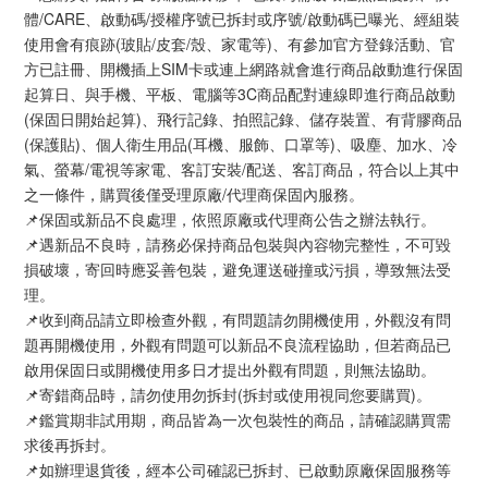
體/CARE、啟動碼/授權序號已拆封或序號/啟動碼已曝光、經組裝
使用會有痕跡(玻貼/皮套/殼、家電等)、有參加官方登錄活動、官
方已註冊、開機插上SIM卡或連上網路就會進行商品啟動進行保固
起算日、與手機、平板、電腦等3C商品配對連線即進行商品啟動
(保固日開始起算)、飛行記錄、拍照記錄、儲存裝置、有背膠商品
(保護貼)、個人衛生用品(耳機、服飾、口罩等)、吸塵、加水、冷
氣、螢幕/電視等家電、客訂安裝/配送、客訂商品，符合以上其中
之一條件，購買後僅受理原廠/代理商保固內服務。
📌保固或新品不良處理，依照原廠或代理商公告之辦法執行。
📌遇新品不良時，請務必保持商品包裝與內容物完整性，不可毀
損破壞，寄回時應妥善包裝，避免運送碰撞或污損，導致無法受
理。
📌收到商品請立即檢查外觀，有問題請勿開機使用，外觀沒有問
題再開機使用，外觀有問題可以新品不良流程協助，但若商品已
啟用保固日或開機使用多日才提出外觀有問題，則無法協助。
📌寄錯商品時，請勿使用勿拆封(拆封或使用視同您要購買)。
📌鑑賞期非試用期，商品皆為一次包裝性的商品，請確認購買需
求後再拆封。
📌如辦理退貨後，經本公司確認已拆封、已啟動原廠保固服務等