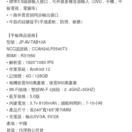
• 標準3.5線路輸入接口，可外接多種音源輸入（DVD，手機，平
板電視，電腦等）
• 一路外置音頻同步輸出接口
• 牛肋式硅膠提手(手感柔軟、防滑、耐磨）
【平板商品規格】
型號：JP-AV-TAB10A
NCC認證碼：CCAH24LP2540T3
BSMI：R31950
• 解析度：1920*1080 IPS
• 作業系統：Android 12
• 記憶體：4G / 128GB
• 相機前置500萬畫素，後置800萬畫素
• Wi-Fi規格：雙頻Wi-F i(頻段：2 .4GHZ+5GHZ)
• 藍牙規格：5.0版
• 內建電池：3.7v 8100mAh；續航時間約：7-10小時
• 產品尺寸：長240*寬165*厚70MM
• 充電器：輸出5V/3A, 5V/2A
產地：中國
貨源：代理商公司貨