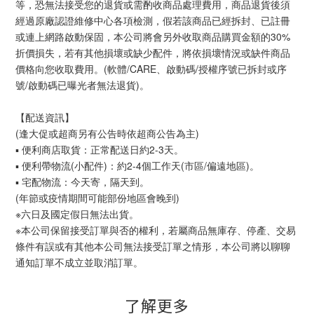
等，恐無法接受您的退貨或需酌收商品處理費用，商品退貨後須
經過原廠認證維修中心各項檢測，假若該商品已經拆封、已註冊
或連上網路啟動保固，本公司將會另外收取商品購買金額的30%
折價損失，若有其他損壞或缺少配件，將依損壞情況或缺件商品
價格向您收取費用。(軟體/CARE、啟動碼/授權序號已拆封或序
號/啟動碼已曝光者無法退貨)。
【配送資訊】
(逢大促或超商另有公告時依超商公告為主)
▪ 便利商店取貨：正常配送日約2-3天。
▪ 便利帶物流(小配件)：約2-4個工作天(市區/偏遠地區)。
▪ 宅配物流：今天寄，隔天到。
(年節或疫情期間可能部份地區會晚到)
※六日及國定假日無法出貨。
※本公司保留接受訂單與否的權利，若屬商品無庫存、停產、交易
條件有誤或有其他本公司無法接受訂單之情形，本公司將以聊聊
通知訂單不成立並取消訂單。
了解更多