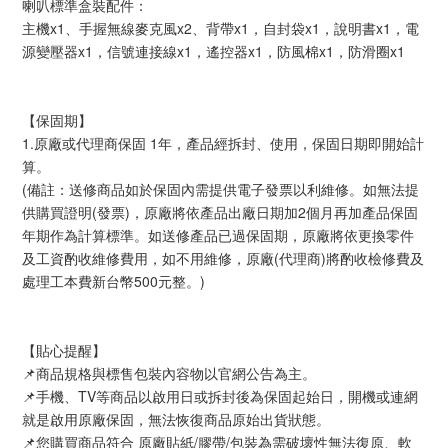
喇叭標準盒裝配件：
主機x1、手握無線麥克風x2、背帶x1，自封袋x1，說明書x1，電
源變壓器x1，信號連接線x1，遙控器x1，防風棉x1，防滑圈x1
【保固期】
1.原廠或代理商保固 1年，產品經拆封、使用，保固日期即開始計
算。
(備註：送修商品如於保固內需提供電子發票以利維修。如無法提
供購買證明(發票)，原廠將依產品出廠日期加2個月再加產品保固
年期作為計算標準。如送修產品已過保固期，原廠將依更換零件
及工資酌收維修費用，如不用維修，原廠(代理商)將酌收檢修費及
處理工本費新台幣500元整。)
【貼心提醒】
📌商品規格與標售包裝內容物以官網公告為主。
📌手機、TV等商品以啟用日或拆封後為保固起始日，開機或連網
就是啟用原廠保固，無法恢復商品原始出貨狀態。
📌您購買商品符合 原廠貼紙/膠帶/包裝為需破壞性無法復原、軟