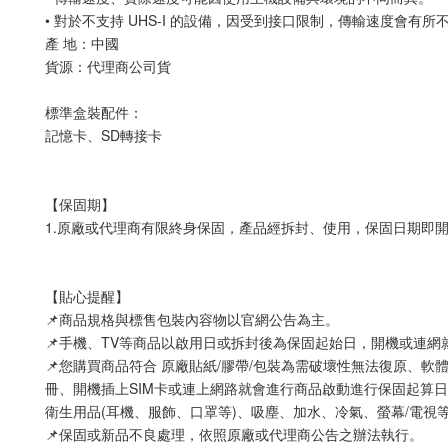
• 對於不支持 UHS-I 的設備，因受到接口限制，傳輸速度會有所
產 地：中國
貨源：代理商公司貨
標準盒裝配件：
記憶卡、SD轉接卡
【保固期】
1.原廠或代理商有限終身保固，產品經拆封、使用，保固日期即
【貼心提醒】
📌商品規格與標售包裝內容物以官網公告為主。
📌手機、TV等商品以啟用日或拆封後為保固起始日，開機或連
📌您購買商品符合 原廠貼紙/膠帶/包裝為需破壞性無法復原、軟
冊、開機插上SIM卡或連上網路就會進行商品啟動進行保固起算日
衛生用品(耳機、服飾、口罩等)、吸塵、加水、冷氣、螢幕/電視
📌保固或新品不良處理，依照原廠或代理商公告之辦法執行。