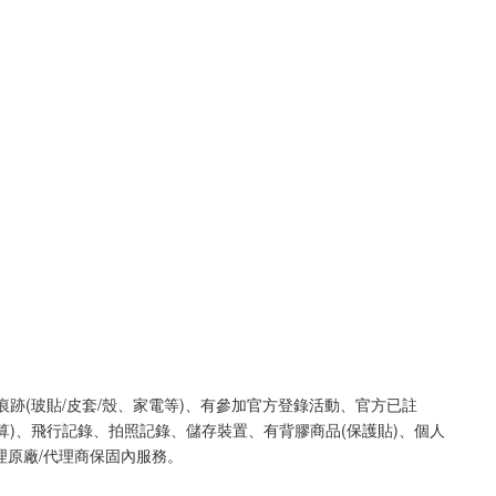
痕跡(玻貼/皮套/殼、家電等)、有參加官方登錄活動、官方已註
算)、飛行記錄、拍照記錄、儲存裝置、有背膠商品(保護貼)、個人
理原廠/代理商保固內服務。