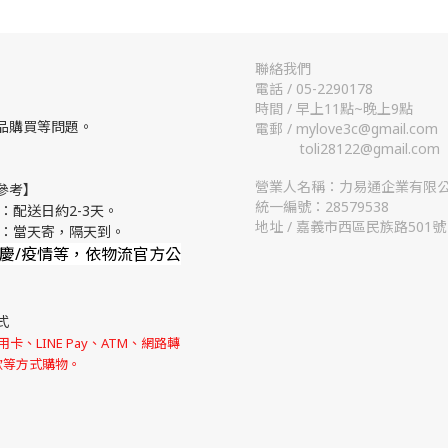
聯絡我們
電話 / 05-2290178
時間 / 早上11點~晚上9點
品購買等問題。
電郵 / mylove3c@gmail.com
toli28122@gmail.com
營業人名稱：力易通企業有限
參考】
統一編號：28579538
：配送日約2-3天。
地址 / 嘉義市西區民族路501號
流：當天寄，隔天到。
節慶/疫情等，依物流官方公
式
卡、LINE Pay、ATM、網路轉
款等方式購物。