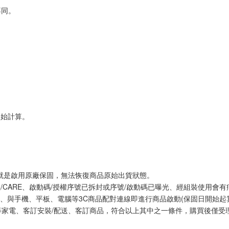
不同。
開始計算。
網就是啟用原廠保固，無法恢復商品原始出貨狀態。
體/CARE、啟動碼/授權序號已拆封或序號/啟動碼已曝光、經組裝使用會有
、與手機、平板、電腦等3C商品配對連線即進行商品啟動(保固日開始起
等家電、客訂安裝/配送、客訂商品，符合以上其中之一條件，購買後僅受