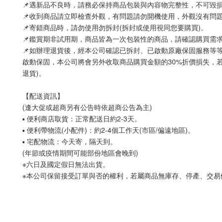
📌遇新品不良時，請務必保持商品包裝與內容物完整性，不可毀
📌收到商品請立即檢查外觀，有問題請勿開機使用，外觀沒有問
📌寄錯商品時，請勿使用勿拆封(拆封或使用視同您要購買)。
📌鑑賞期非試用期，商品皆為一次包裝性的商品，請確認購買需
📌如辦理退貨後，經本公司確認已拆封、已啟動原廠保固服務等
啟動保固，本公司將會另外收取商品購買金額的30%折價損失，若
退貨)。
【配送資訊】
(逢大促或超商另有公告時依超商公告為主)
▪ 便利商店取貨：正常配送日約2-3天。
▪ 便利帶物流(小配件)：約2-4個工作天(市區/偏遠地區)。
▪ 宅配物流：今天寄，隔天到。
(年節或疫情期間可能部份地區會晚到)
※六日及國定假日無法出貨。
※本公司保留接受訂單與否的權利，若屬商品無庫存、停產、交