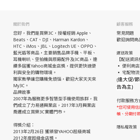
關於我們
顧客服務
您好，我們是買樂3C，授權經銷 Apple、
常見問題
Beats、CAT、DJI、Harman Kardon、
歡迎詢問商
HTC、iMos、JBL、Logitech UE、OPPO、
藍光盾等商品，主要銷售品牌手機、平板、
運送政策
耳機喇叭、空拍機與原廠配件及3C商品，連
【配送資訊
續多屆獲Yahoo商城金店獎，提供更快速便
▪ 便利商店
利與安全的購物環境。
▪ 宅配物
獨家教學讓您購機免煩惱，歡迎大家天天來
逢大促/
(
My3C。
告為主)
品牌故事
2007年為服務更多智慧型手機使用族群，我
付款服務方
們成立了力易通興業店，2017年3月興業店
*您可使用信用
喬遷成立買樂3C實體門市。
帳、分期付
得獎介紹：
隱私權政策
2013年2月26日 獲頒發YAHOO超級商城
2012年度超級金店獎。