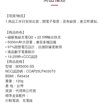
【現貨/物流】
1.商品工作日安排出貨，開電子發票；若有缺貨，會立即通知。
【商品特色】
• 磁吸無線充電Qi2 + 22.5W輸出快充
• 5000mAh大容量，兼容多種設備
• 97%固態電芯設計，抗撞防爆更耐用
• 液晶數字電量顯示
• 19.25Wh+CCC認證
【商品規格】
型號：MX5000-SS
NCC認證碼：CCAP25LP4030T0
BSMI：R45434
重量：120g
產 地：台灣
貨源：代理商公司貨
標準盒裝配件：
行動電源、充電線