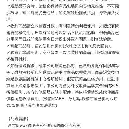
📌遇新品不良時，請務必保持商品包裝與內容物完整性，不可毀
損破壞，寄回時應妥善包裝，避免運送碰撞或污損，導致無法受
理。
📌收到商品請立即檢查外觀，有問題請勿開機使用，外觀沒有問
題再開機使用，外觀有問題可以新品不良流程協助，但若商品已
啟用保固日或開機使用多日才提出外觀有問題，則無法協助。
📌寄錯商品時，請勿使用勿拆封(拆封或使用視同您要購買)。
📌鑑賞期非試用期，商品皆為一次包裝性的商品，請確認購買需
求後再拆封。
📌如辦理退貨後，經本公司確認已拆封、已啟動原廠保固服務等
等，恐無法接受您的退貨或需酌收商品處理費用，商品退貨後須
經過原廠認證維修中心各項檢測，假若該商品已經拆封、已註冊
或連上網路啟動保固，本公司將會另外收取商品購買金額的30%
折價損失，若有其他損壞或缺少配件，將依損壞情況或缺件商品
價格向您收取費用。(軟體/CARE、啟動碼/授權序號已拆封或序
號/啟動碼已曝光者無法退貨)。
【配送資訊】
(逢大促或超商另有公告時依超商公告為主)