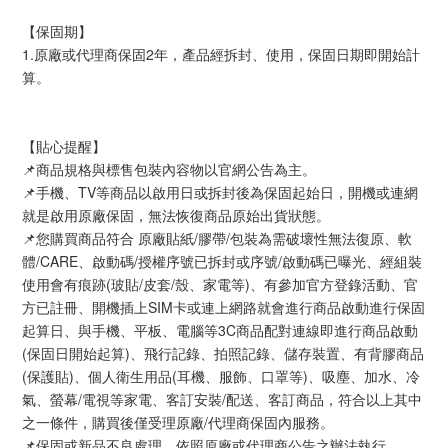
【保固期】
1.原廠或代理商保固2年，產品經拆封、使用，保固日期即開始計
算。
【貼心提醒】
📌商品規格與標售包裝內容物以官網公告為主。
📌手機、TV等商品以啟用日或拆封後為保固起始日，開機或連網
就是啟用原廠保固，無法恢復商品原始出貨狀態。
📌您購買商品符合 原廠貼紙/膠帶/包裝為需破壞性無法復原、軟
體/CARE、啟動碼/授權序號已拆封或序號/啟動碼已曝光、經組裝
使用會有痕跡(玻貼/皮套/殼、家電等)、有參加官方登錄活動、官
方已註冊、開機插上SIM卡或連上網路就會進行商品啟動進行保固
起算日、與手機、平板、電腦等3C商品配對連線即進行商品啟動
(保固日開始起算)、飛行記錄、拍照記錄、儲存裝置、有背膠商品
(保護貼)、個人衛生用品(耳機、服飾、口罩等)、吸塵、加水、冷
氣、螢幕/電視等家電、客訂安裝/配送、客訂商品，符合以上其中
之一條件，購買後僅受理原廠/代理商保固內服務。
📌保固或新品不良處理，依照原廠或代理商公告之辦法執行。