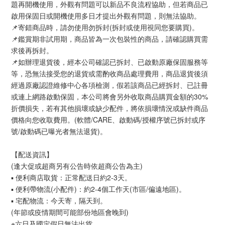
題再開機使用，外觀有問題可以新品不良流程協助，但若商品已
啟用保固日或開機使用多日才提出外觀有問題，則無法協助。
📌寄錯商品時，請勿使用勿拆封(拆封或使用視同您要購買)。
📌鑑賞期非試用期，商品皆為一次包裝性的商品，請確認購買需
求後再拆封。
📌如辦理退貨後，經本公司確認已拆封、已啟動原廠保固服務等
等，恐無法接受您的退貨或需酌收商品處理費用，商品退貨後須
經過原廠認證維修中心各項檢測，假若該商品已經拆封、已註冊
或連上網路啟動保固，本公司將會另外收取商品購買金額的30%
折價損失，若有其他損壞或缺少配件，將依損壞情況或缺件商品
價格向您收取費用。(軟體/CARE、啟動碼/授權序號已拆封或序
號/啟動碼已曝光者無法退貨)。
【配送資訊】
(逢大促或超商另有公告時依超商公告為主)
▪ 便利商店取貨：正常配送日約2-3天。
▪ 便利帶物流(小配件)：約2-4個工作天(市區/偏遠地區)。
▪ 宅配物流：今天寄，隔天到。
(年節或疫情期間可能部份地區會晚到)
※六日及國定假日無法出貨。