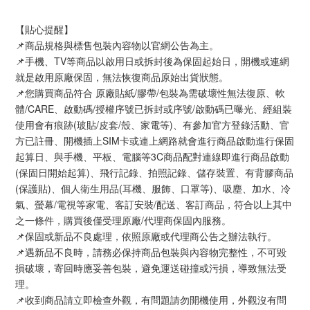
【貼心提醒】
📌商品規格與標售包裝內容物以官網公告為主。
📌手機、TV等商品以啟用日或拆封後為保固起始日，開機或連網
就是啟用原廠保固，無法恢復商品原始出貨狀態。
📌您購買商品符合 原廠貼紙/膠帶/包裝為需破壞性無法復原、軟
體/CARE、啟動碼/授權序號已拆封或序號/啟動碼已曝光、經組裝
使用會有痕跡(玻貼/皮套/殼、家電等)、有參加官方登錄活動、官
方已註冊、開機插上SIM卡或連上網路就會進行商品啟動進行保固
起算日、與手機、平板、電腦等3C商品配對連線即進行商品啟動
(保固日開始起算)、飛行記錄、拍照記錄、儲存裝置、有背膠商品
(保護貼)、個人衛生用品(耳機、服飾、口罩等)、吸塵、加水、冷
氣、螢幕/電視等家電、客訂安裝/配送、客訂商品，符合以上其中
之一條件，購買後僅受理原廠/代理商保固內服務。
📌保固或新品不良處理，依照原廠或代理商公告之辦法執行。
📌遇新品不良時，請務必保持商品包裝與內容物完整性，不可毀
損破壞，寄回時應妥善包裝，避免運送碰撞或污損，導致無法受
理。
📌收到商品請立即檢查外觀，有問題請勿開機使用，外觀沒有問