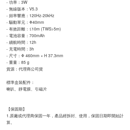
- 功率：3W
- 無線版本：V5.3
- 頻率響應：120Hz-20kHz
- 驅動單元：Φ40mm
- 有效距離：≤10m (TWS>5m)
- 電池容量：700mAh
- 續航時間：12h
- 充電時間：3h
- 尺寸：Φ 460mm × H 37.3mm
- 重量：85 g
貨源：代理商公司貨
標準盒裝配件：
喇叭、靜電膜、引磁片
【保固期】
1.原廠或代理商保固一年，產品經拆封、使用，保固日期即開始計
算。