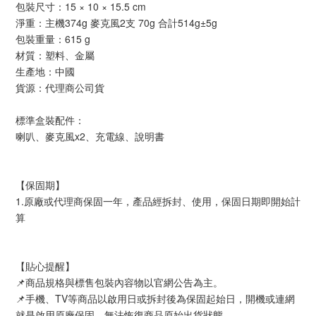
包裝尺寸：15 × 10 × 15.5 cm
淨重：主機374g 麥克風2支 70g 合計514g±5g
包裝重量：615 g
材質：塑料、金屬
生產地：中國
貨源：代理商公司貨
標準盒裝配件：
喇叭、麥克風x2、充電線、說明書
【保固期】
1.原廠或代理商保固一年，產品經拆封、使用，保固日期即開始計
算
【貼心提醒】
📌商品規格與標售包裝內容物以官網公告為主。
📌手機、TV等商品以啟用日或拆封後為保固起始日，開機或連網
就是啟用原廠保固，無法恢復商品原始出貨狀態。