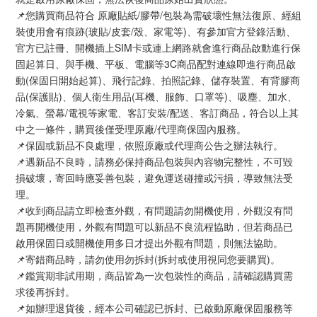
📌您購買商品符合 原廠貼紙/膠帶/包裝為需破壞性無法復原、經組
裝使用會有痕跡(玻貼/皮套/殼、家電等)、有參加官方登錄活動、
官方已註冊、開機插上SIM卡或連上網路就會進行商品啟動進行保
固起算日、與手機、平板、電腦等3C商品配對連線即進行商品啟
動(保固日開始起算)、飛行記錄、拍照記錄、儲存裝置、有背膠商
品(保護貼)、個人衛生用品(耳機、服飾、口罩等)、吸塵、加水、
冷氣、螢幕/電視等家電、客訂安裝/配送、客訂商品，符合以上其
中之一條件，購買後僅受理原廠/代理商保固內服務。
📌保固或新品不良處理，依照原廠或代理商公告之辦法執行。
📌遇新品不良時，請務必保持商品包裝與內容物完整性，不可毀
損破壞，寄回時應妥善包裝，避免運送碰撞或污損，導致無法受
理。
📌收到商品請立即檢查外觀，有問題請勿開機使用，外觀沒有問
題再開機使用，外觀有問題可以新品不良流程協助，但若商品已
啟用保固日或開機使用多日才提出外觀有問題，則無法協助。
📌寄錯商品時，請勿使用勿拆封(拆封或使用視同您要購買)。
📌鑑賞期非試用期，商品皆為一次包裝性的商品，請確認購買需
求後再拆封。
📌如辦理退貨後，經本公司確認已拆封、已啟動原廠保固服務等