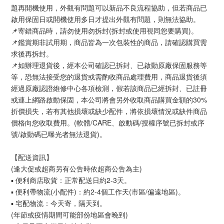
題再開機使用，外觀有問題可以新品不良流程協助，但若商品已
啟用保固日或開機使用多日才提出外觀有問題，則無法協助。
📌寄錯商品時，請勿使用勿拆封(拆封或使用視同您要購買)。
📌鑑賞期非試用期，商品皆為一次包裝性的商品，請確認購買需
求後再拆封。
📌如辦理退貨後，經本公司確認已拆封、已啟動原廠保固服務等
等，恐無法接受您的退貨或需酌收商品處理費用，商品退貨後須
經過原廠認證維修中心各項檢測，假若該商品已經拆封、已註冊
或連上網路啟動保固，本公司將會另外收取商品購買金額的30%
折價損失，若有其他損壞或缺少配件，將依損壞情況或缺件商品
價格向您收取費用。(軟體/CARE、啟動碼/授權序號已拆封或序
號/啟動碼已曝光者無法退貨)。
【配送資訊】
(逢大促或超商另有公告時依超商公告為主)
▪ 便利商店取貨：正常配送日約2-3天。
▪ 便利帶物流(小配件)：約2-4個工作天(市區/偏遠地區)。
▪ 宅配物流：今天寄，隔天到。
(年節或疫情期間可能部份地區會晚到)