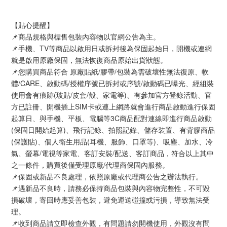
【貼心提醒】
📌商品規格與標售包裝內容物以官網公告為主。
📌手機、TV等商品以啟用日或拆封後為保固起始日，開機或連網
就是啟用原廠保固，無法恢復商品原始出貨狀態。
📌您購買商品符合 原廠貼紙/膠帶/包裝為需破壞性無法復原、軟
體/CARE、啟動碼/授權序號已拆封或序號/啟動碼已曝光、經組裝
使用會有痕跡(玻貼/皮套/殼、家電等)、有參加官方登錄活動、官
方已註冊、開機插上SIM卡或連上網路就會進行商品啟動進行保固
起算日、與手機、平板、電腦等3C商品配對連線即進行商品啟動
(保固日開始起算)、飛行記錄、拍照記錄、儲存裝置、有背膠商品
(保護貼)、個人衛生用品(耳機、服飾、口罩等)、吸塵、加水、冷
氣、螢幕/電視等家電、客訂安裝/配送、客訂商品，符合以上其中
之一條件，購買後僅受理原廠/代理商保固內服務。
📌保固或新品不良處理，依照原廠或代理商公告之辦法執行。
📌遇新品不良時，請務必保持商品包裝與內容物完整性，不可毀
損破壞，寄回時應妥善包裝，避免運送碰撞或污損，導致無法受
理。
📌收到商品請立即檢查外觀，有問題請勿開機使用，外觀沒有問