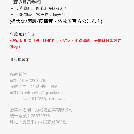
【配送資訊參考】
▪ 便利商店：配送日約2-3天。
▪ 宅配物流：當天寄，隔天到。
逢大促/節慶/疫情等，依物流官方公告為主)
(
付款服務方式
*您可使用信用卡、LINE Pay、ATM、網路轉帳、分期付款等方式
購物。
隱私權政策
聯絡我們
電話 / 05-2290178
時間 / 早上11點~晚上9點
電郵 / mylove3c@gmail.com
toli28122@gmail.com
營業人名稱：力易通企業有限公司
統一編號：28579538
地址 / 嘉義市西區民族路501號