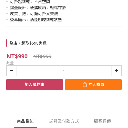
•  可掛起烘乾，不占空間
•  摺疊設計，便攜收納，輕鬆存放
•  皮質手把，可提可掛又美觀
•  螢幕顯示，清楚明瞭烘乾狀態
全店，超取$598免運
NT$990
NT$999
數量
加入購物車
立即購買
商品描述
送貨及付款方式
顧客評價