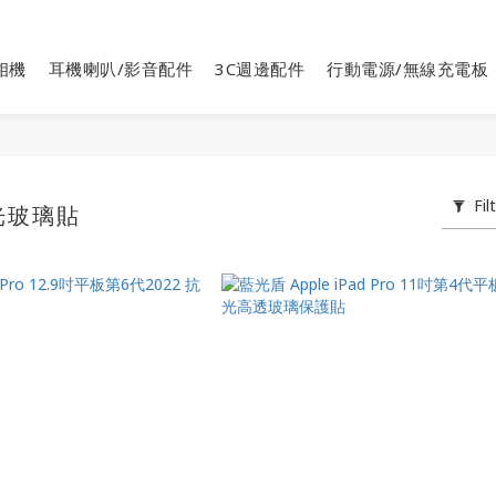
相機
耳機喇叭/影音配件
3C週邊配件
行動電源/無線充電板
Fil
光玻璃貼