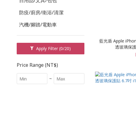
日用品/文具/包包
防疫/廚房/衛浴/清潔
汽機/腳踏/電動車
藍光盾 Apple iPh
透玻璃保護貼 
Apply Filter
(0/20)
Price Range (NT$)
~