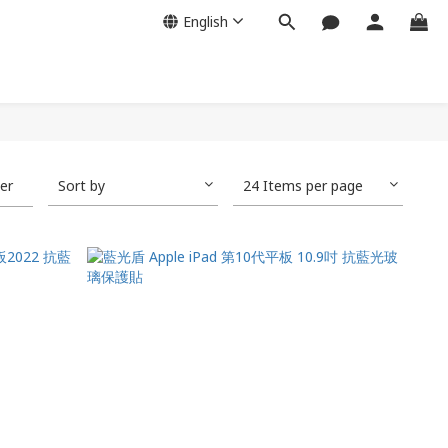
English
ter
Sort by
24 Items per page