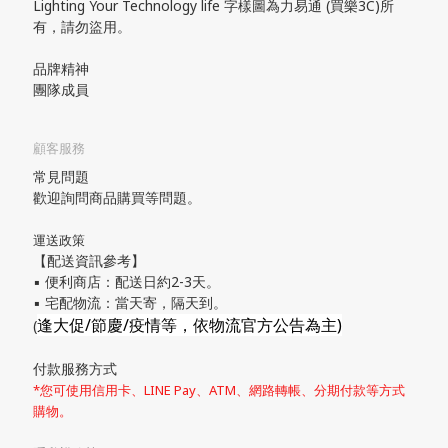
Lighting Your Technology life 字樣圖為力易通 (買樂3C)所
有，請勿盜用。
品牌精神
團隊成員
顧客服務
常見問題
歡迎詢問商品購買等問題。
運送政策
【配送資訊參考】
▪ 便利商店：配送日約2-3天。
▪ 宅配物流：當天寄，隔天到。
逢大促/節慶/疫情等，依物流官方公告為主)
(
付款服務方式
*您可使用信用卡、LINE Pay、ATM、網路轉帳、分期付款等方式
購物。